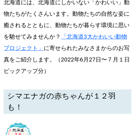
北海道には、北海道にしかいない「かわいい」動
物たちがたくさんいます。動物たちの自然な姿に
深める
癒されるとともに、動物たちが暮らす環境に思い
ゆるむ
を馳せてみませんか？
「北海道3大かわいい動物
プロジェクト」
に寄せられたみなさまからのお写
SitakkeTV
真をご紹介します。（2022年6月27日〜７月１日
LOCAL
ピックアップ分）
ローカルエリア
all
シマエナガの赤ちゃんが１２羽
札幌
も！
道北
道南