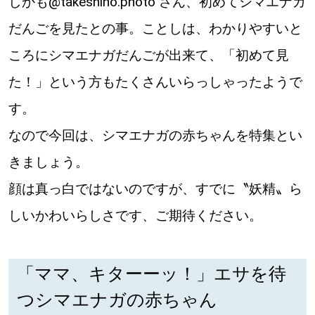
しかも@takeshiho.photo さん、初めてシマエナガ
だんごを見たとの事。ことしは、わかりやすいと
パートナーメディア
Sitakkeパートナー
ころにシマエナガだんごが出来て、「初めて見
た！」という方もたくさんいらっしゃったようで
運営会社
広告掲載
す。
情報提供・お問い合わせ
利用規約
なので今回は、シマエナガの赤ちゃんを特集とい
きましょう。
プライバシーポリシー
顔は真っ白ではないのですが、すでに〝妖精〟ら
しいかわいらしさです、ご期待ください。
閉じる
「ママ、キターーッ！」エサを待
つシマエナガの赤ちゃん