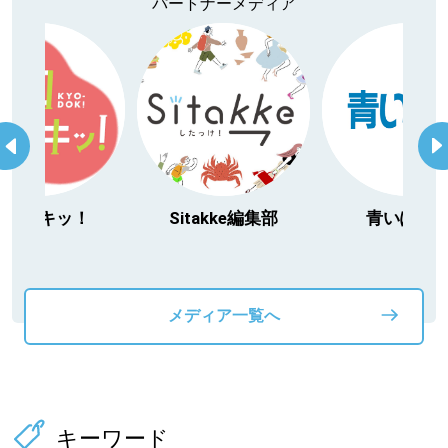
パートナーメディア
itakke編集部
青いぽすと
「北海道３大か
動物」プロジ
メディア一覧へ
キーワード