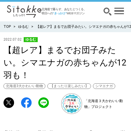
北海道で暮らす、あなたとつくる、
明日への
”きっかけ”
WEBマガジン
TOP
ゆるむ
【超レア】まるでお団子みたい。シマエナガの赤ちゃんが1
2022.07.02
ゆるむ
【超レア】まるでお団子みた
CATEGORY
カテゴリー
い。シマエナガの赤ちゃんが12
食べる
羽も！
出かける
北海道3大かわいい動物
【まったり楽しみたい】
シマエナガ
暮らす
「北海道３大かわいい動
物」プロジェクト
みがく
育む