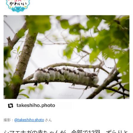
道東
道央
KEYWORD
キーワード
Sitakke編集部あい
【いろんな価値観や生き方に触れたい】
Sitakke編集部 IKU
【暮らしの知恵を身につけたい】
撮影：
@takeshiho.photo
さん
【まったり楽しみたい】
札幌市
シマエナガの赤ちゃんが、全部で12羽、ずらりと