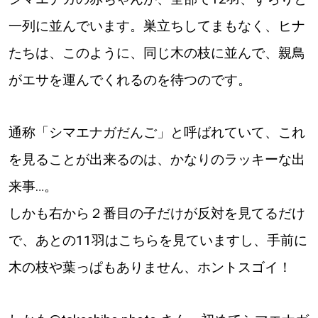
【札幌のお気に入りを見つけたい】
一列に並んでいます。巣立ちしてまもなく、ヒナ
【道央のお気に入りを見つけたい】
たちは、このように、同じ木の枝に並んで、親鳥
【道北のお気に入りを見つけたい】
がエサを運んでくれるのを待つのです。
【道東のお気に入りを見つけたい】
通称「シマエナガだんご」と呼ばれていて、これ
を見ることが出来るのは、かなりのラッキーな出
来事…。
しかも右から２番目の子だけが反対を見てるだけ
北海道で暮らす、あなたとつくる、
明日への”きっかけ”WEBマガジン
で、あとの11羽はこちらを見ていますし、手前に
木の枝や葉っぱもありません、ホントスゴイ！