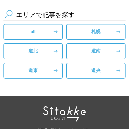
エリアで記事を探す
all
札幌
道北
道南
道東
道央