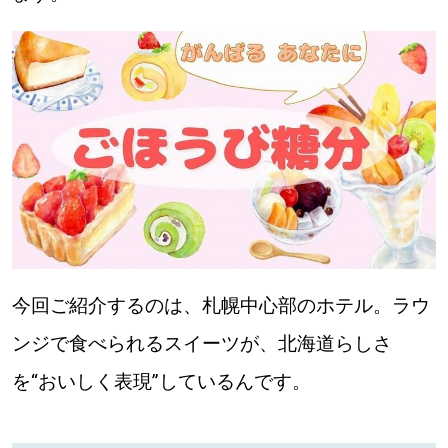
道東
道央
KEYWORD
キーワード
Sitakke編集部あい
【いろんな価値観や生き方に触れたい】
今回ご紹介するのは、札幌中心部のホテル。ラウ
Sitakke編集部 IKU
【まったり楽しみたい】
ンジで食べられるスイーツが、北海道らしさ
【暮らしの知恵を身につけたい】
札幌市
を“おいしく表現”しているんです。
【札幌のお気に入りを見つけたい】