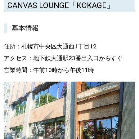
【道央のお気に入りを見つけたい】
CANVAS LOUNGE「KOKAGE」
【道北のお気に入りを見つけたい】
基本情報
【道東のお気に入りを見つけたい】
住所：札幌市中央区大通西1丁目12
アクセス：地下鉄大通駅23番出入口からすぐ
営業時間：午前10時から午後11時
北海道で暮らす、あなたとつくる、
明日への”きっかけ”WEBマガジン