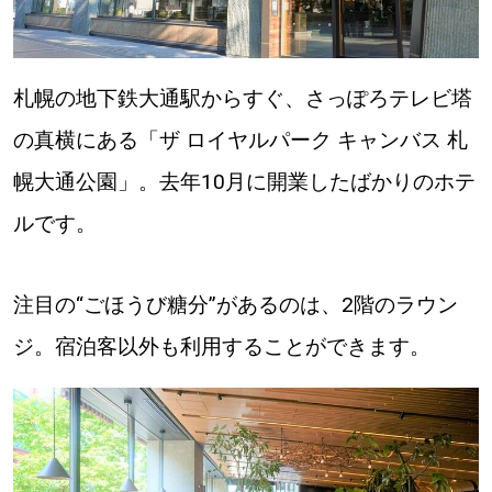
パートナーメディア
Sitakkeパートナー
運営会社
広告掲載
札幌の地下鉄大通駅からすぐ、さっぽろテレビ塔
の真横にある「ザ ロイヤルパーク キャンバス 札
情報提供・お問い合わせ
利用規約
幌大通公園」。去年10月に開業したばかりのホテ
プライバシーポリシー
ルです。
閉じる
注目の“ごほうび糖分”があるのは、2階のラウン
ジ。宿泊客以外も利用することができます。