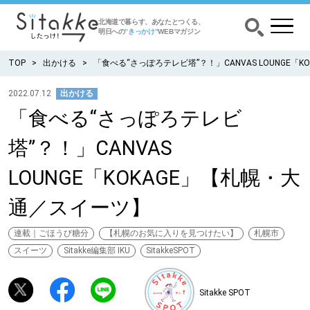
北海道で暮らす、あなたとつくる、
明日への
”きっかけ”
WEBマガジン
TOP
出かける
「食べる“さっぽろテレビ塔”？！」CANVAS LOUNGE「
2022.07.12
出かける
「食べる“さっぽろテレビ
CATEGORY
カテゴリー
塔”？！」CANVAS
食べる
LOUNGE「KOKAGE」【札幌・大
出かける
通／スイーツ】
暮らす
連載｜ごほうび糖分
【札幌のお気に入りを見つけたい】
札幌市
スイーツ
Sitakke編集部 IKU
SitakkeSPOT
みがく
Sitakke SPOT
育む