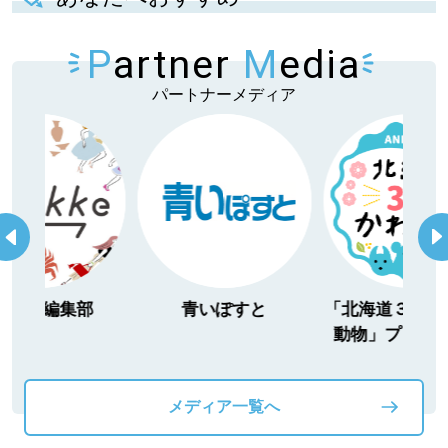
P
artner
M
edia
パートナーメディア
itakke編集部
青いぽすと
「北海道３大か
動物」プロジ
メディア一覧へ