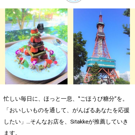
深める
ゆるむ
SitakkeTV
LOCAL
ローカルエリア
all
忙しい毎日に、ほっと一息、‟ごほうび糖分”を。
札幌
「おいしいものを通して、がんばるあなたを応援
道北
したい」…そんなお店を、Sitakkeが推薦していき
道南
ます。