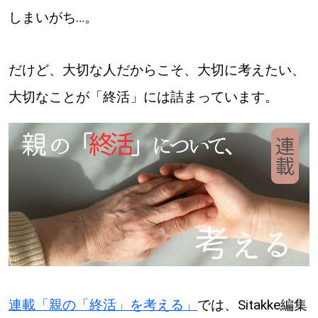
しまいがち…。
道東
道央
だけど、大切な人だからこそ、大切に考えたい、
大切なことが「終活」には詰まっています。
KEYWORD
キーワード
Sitakke編集部あい
【いろんな価値観や生き方に触れたい】
Sitakke編集部 IKU
【まったり楽しみたい】
【暮らしの知恵を身につけたい】
札幌市
【札幌のお気に入りを見つけたい】
連載「親の「終活」を考える」
では、Sitakke編集