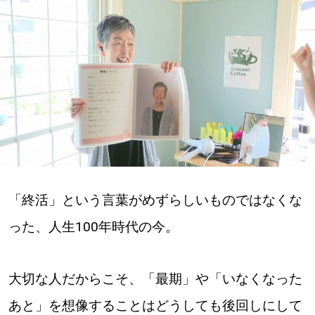
深める
ゆるむ
SitakkeTV
LOCAL
ローカルエリア
all
「終活」という言葉がめずらしいものではなくな
った、人生100年時代の今。
札幌
道北
大切な人だからこそ、「最期」や「いなくなった
あと」を想像することはどうしても後回しにして
道南