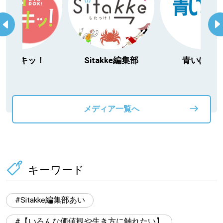
Sitakke編集部
青いぽすと
「北海道３大
動物」プロシ
メディア一覧へ
キーワード
Sitakke編集部あい
【いろんな価値観や生き方に触れたい】