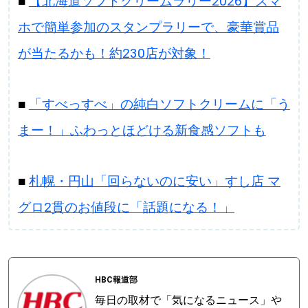
■
【北海道ソフトクリームラリー2026】スマ
ホで簡単参加のスタンプラリーで、豪華賞品
が当たるかも！約230店が対象！
■
「すべっすべ」の純白ソフトクリームに「う
まー！」ふわっとほどける新食感ソフトも
■
札幌・円山「回らないのに安い」すし店 マ
グロ2貫のお値段に「話題になる！」
HBC報道部
毎日の取材で「気になるニュース」や