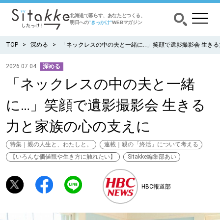
北海道で暮らす、あなたとつくる、
明日への
”きっかけ”
WEBマガジン
TOP
深める
「ネックレスの中の夫と一緒に…」笑顔で遺影撮影会 生き
2026.07.04
深める
「ネックレスの中の夫と一緒
CATEGORY
カテゴリー
に…」笑顔で遺影撮影会 生きる
食べる
力と家族の心の支えに
出かける
特集｜親の人生と、わたしと。
連載｜親の「終活」について考える
【いろんな価値観や生き方に触れたい】
Sitakke編集部あい
暮らす
HBC報道部
みがく
育む