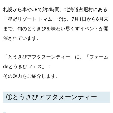
札幌から車やJRで約2時間、北海道占冠村にある
道東
「星野リゾート トマム」では、7月1日から8月末
道央
まで、旬のとうきびを味わい尽くすイベントが開
催されています。
KEYWORD
キーワード
Sitakke編集部あい
「とうきびアフタヌーンティー」に、「ファーム
deとうきびフェス」！
【いろんな価値観や生き方に触れたい】
その魅力をご紹介します。
Sitakke編集部 IKU
【まったり楽しみたい】
【暮らしの知恵を身につけたい】
札幌市
①とうきびアフタヌーンティー
【札幌のお気に入りを見つけたい】