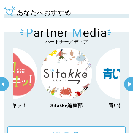
あなたへおすすめ
P
artner
M
edia
パートナーメディア
itakke編集部
青いぽすと
「北海道３大か
動物」プロジ