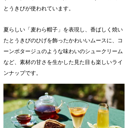
パートナーメディア
Sitakkeパートナー
とうきびが使われています。
運営会社
広告掲載
夏らしい「麦わら帽子」を表現し、香ばしく焼い
情報提供・お問い合わせ
利用規約
たとうきびのひげを飾ったかわいいムースに、コ
ーンポタージュのような味わいのシュークリーム
プライバシーポリシー
など、素材の甘さを生かした見た目も楽しいライ
ンナップです。
閉じる