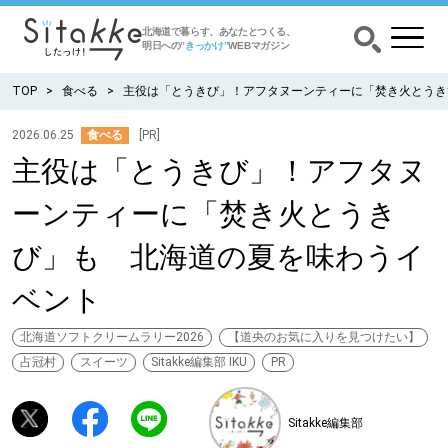
北海道で暮らす、あなたとつくる、
明日への
”きっかけ”
WEBマガジン
TOP
食べる
主役は「とうきび」！アフタヌーンティーに「焚き火とうき
2026.06.25
食べる
[PR]
主役は「とうきび」！アフタヌ
CATEGORY
カテゴリー
ーンティーに「焚き火とうき
食べる
び」も 北海道の夏を味わうイ
出かける
ベント
暮らす
北海道ソフトクリームラリー2026
【道央のお気に入りを見つけたい】
占冠村
スイーツ
Sitakke編集部 IKU
PR
みがく
Sitakke編集部
育む