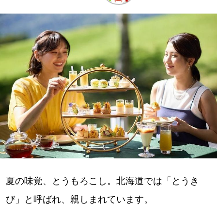
深める
ゆるむ
SitakkeTV
LOCAL
ローカルエリア
all
札幌
夏の味覚、とうもろこし。北海道では「とうき
道北
び」と呼ばれ、親しまれています。
道南