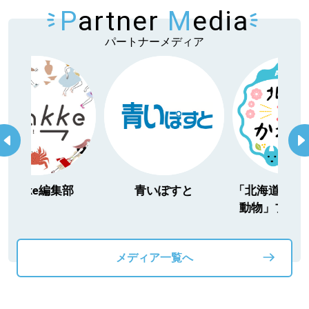
P
artner
M
edia
パートナーメディア
itakke編集部
青いぽすと
「北海道３大か
動物」プロジ
メディア一覧へ