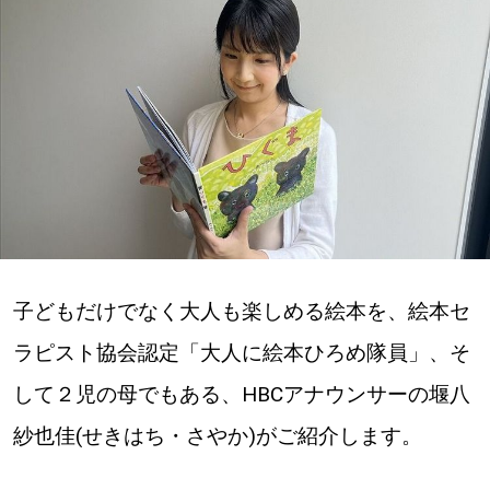
深める
ゆるむ
SitakkeTV
LOCAL
ローカルエリア
all
子どもだけでなく大人も楽しめる絵本を、絵本セ
ラピスト協会認定「大人に絵本ひろめ隊員」、そ
札幌
して２児の母でもある、HBCアナウンサーの堰八
道北
紗也佳(せきはち・さやか)がご紹介します。
道南