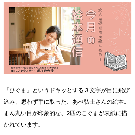
道東
道央
KEYWORD
キーワード
Sitakke編集部あい
【いろんな価値観や生き方に触れたい】
『ひぐま』というドキッとする３文字が目に飛び
Sitakke編集部 IKU
【まったり楽しみたい】
込み、思わず手に取った、あべ弘士さんの絵本。
【暮らしの知恵を身につけたい】
札幌市
まん丸い目が印象的な、2匹のこぐまが表紙に描
【札幌のお気に入りを見つけたい】
かれています。