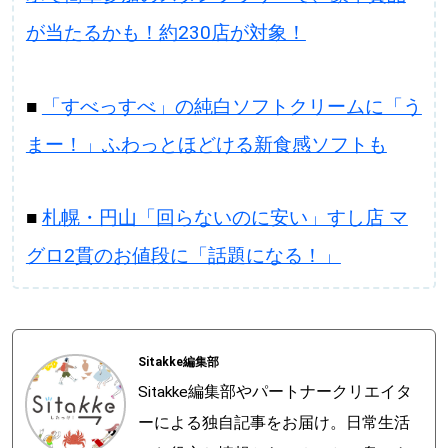
が当たるかも！約230店が対象！
■
「すべっすべ」の純白ソフトクリームに「う
まー！」ふわっとほどける新食感ソフトも
■
札幌・円山「回らないのに安い」すし店 マ
グロ2貫のお値段に「話題になる！」
Sitakke編集部
Sitakke編集部やパートナークリエイタ
ーによる独自記事をお届け。日常生活