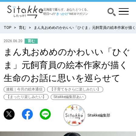
北海道で暮らす、あなたとつくる、
明日への
”きっかけ”
WEBマガジン
TOP
育む
まん丸おめめのかわいい「ひぐま」元飼育員の絵本作家が描く
2026.06.20
育む
まん丸おめめのかわいい「ひぐ
CATEGORY
カテゴリー
ま」元飼育員の絵本作家が描く
食べる
生命のお話に思いを巡らせて
出かける
連載｜今月の絵本通信
【子育てをさらに楽しみたい】
【まったり楽しみたい】
Sitakke編集部あい
暮らす
Sitakke編集部
みがく
育む