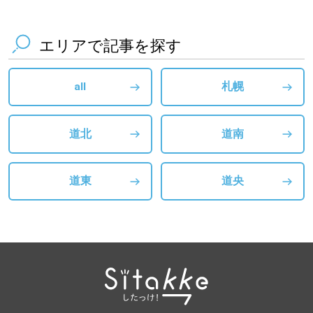
エリアで記事を探す
all
札幌
道北
道南
道東
道央