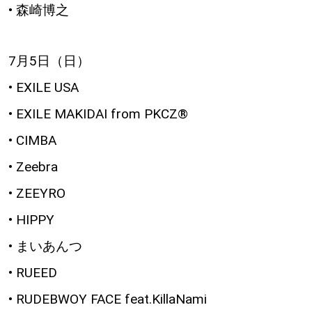
• 森崎博之
7月5日（日）
• EXILE USA
• EXILE MAKIDAI from PKCZ®
• CIMBA
• Zeebra
• ZEEYRO
• HIPPY
• まいあんつ
• RUEED
• RUDEBWOY FACE feat.KillaNami