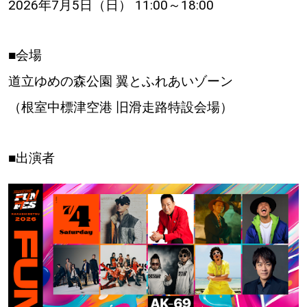
2026年7月5日（日） 11:00～18:00
【道央のお気に入りを見つけたい】
【道北のお気に入りを見つけたい】
■会場
【道東のお気に入りを見つけたい】
道立ゆめの森公園 翼とふれあいゾーン
（根室中標津空港 旧滑走路特設会場）
■出演者
北海道で暮らす、あなたとつくる、
明日への”きっかけ”WEBマガジン