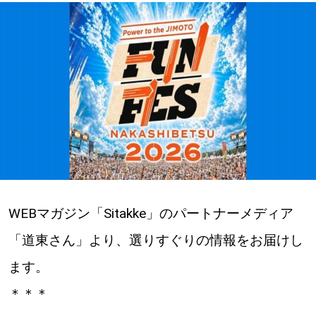
深める
ゆるむ
SitakkeTV
LOCAL
ローカルエリア
all
WEBマガジン「Sitakke」のパートナーメディア
札幌
「道東さん」より、選りすぐりの情報をお届けし
ます。
道北
＊＊＊
道南