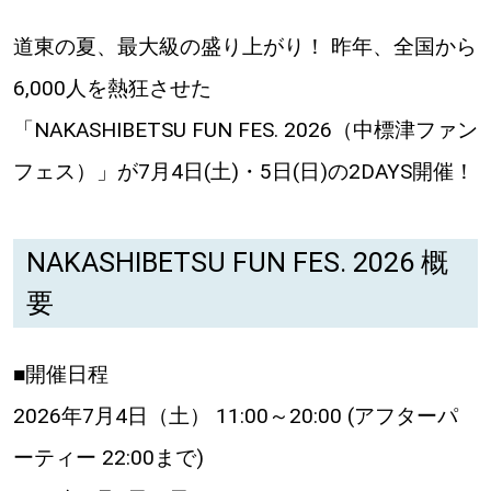
道東の夏、最大級の盛り上がり！ 昨年、全国から
道東
6,000人を熱狂させた
道央
「NAKASHIBETSU FUN FES. 2026（中標津ファン
フェス）」が7月4日(土)・5日(日)の2DAYS開催！
KEYWORD
キーワード
Sitakke編集部あい
NAKASHIBETSU FUN FES. 2026 概
【いろんな価値観や生き方に触れたい】
要
Sitakke編集部 IKU
【まったり楽しみたい】
■開催日程
【暮らしの知恵を身につけたい】
札幌市
2026年7月4日（土） 11:00～20:00 (アフターパ
【札幌のお気に入りを見つけたい】
ーティー 22:00まで)