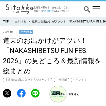
北海道で暮らす、あなたとつくる、
明日への
”きっかけ”
WEBマガジン
TOP
出かける
道東のお出かけがアツい！「NAKASHIBETSU FUN FES
2026.06.19
出かける
道東のお出かけがアツい！
CATEGORY
カテゴリー
「NAKASHIBETSU FUN FES.
食べる
2026」の見どころ＆最新情報を
出かける
総まとめ
暮らす
【道東のお気に入りを見つけたい】
中標津町
イベント
みがく
道東さん
育む