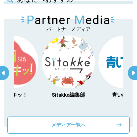
P
artner
M
edia
パートナーメディア
キッ！
Sitakke編集部
青いぽすと
メディア一覧へ