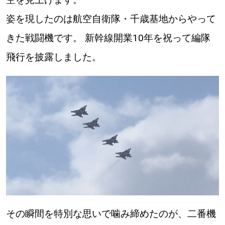
姿を現したのは航空自衛隊・千歳基地からやって
道東
きた戦闘機です。 新幹線開業10年を祝って編隊
道央
飛行を披露しました。
KEYWORD
キーワード
Sitakke編集部あい
【いろんな価値観や生き方に触れたい】
Sitakke編集部 IKU
【まったり楽しみたい】
【暮らしの知恵を身につけたい】
札幌市
【札幌のお気に入りを見つけたい】
その瞬間を特別な思いで噛み締めたのが、二番機