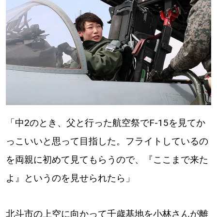
パートナーメディア
Sitakkeパートナー
運営会社
広告掲載
情報提供・お問い合わせ
利用規約
プライバシーポリシー
「中2のとき、父と行った航空祭でF-15を見てか
閉じる
っこいいと思って目指した。フライトしているの
を両親に初めて見てもらうので、『ここまで来た
よ』というのを見せられたら」
北斗市の上空に向かって千歳基地を小林さんが離