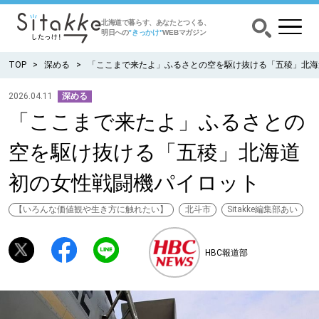
北海道で暮らす、あなたとつくる、
明日への
”きっかけ”
WEBマガジン
TOP
深める
「ここまで来たよ」ふるさとの空を駆け抜ける「五稜」北海
2026.04.11
深める
「ここまで来たよ」ふるさとの
CATEGORY
カテゴリー
空を駆け抜ける「五稜」北海道
食べる
初の女性戦闘機パイロット
出かける
【いろんな価値観や生き方に触れたい】
北斗市
Sitakke編集部あい
暮らす
HBC報道部
みがく
育む