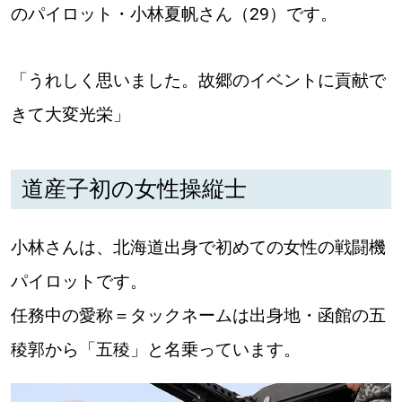
【道央のお気に入りを見つけたい】
のパイロット・小林夏帆さん（29）です。
【道北のお気に入りを見つけたい】
「うれしく思いました。故郷のイベントに貢献で
【道東のお気に入りを見つけたい】
きて大変光栄」
道産子初の女性操縦士
北海道で暮らす、あなたとつくる、
小林さんは、北海道出身で初めての女性の戦闘機
明日への”きっかけ”WEBマガジン
パイロットです。
任務中の愛称＝タックネームは出身地・函館の五
稜郭から「五稜」と名乗っています。