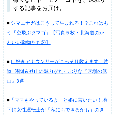
する記事をお届け。
■
シマエナガはこうして生まれる！？これはも
う「空飛ぶタマゴ」【写真５枚・北海道のか
わいい動物たち②】
■
山好きアナウンサーがこっそり教えます！片
道1時間＆登山の魅力がたっぷりな『穴場の低
山』3選
■
「ママもやっているよ」と娘に言いたい！地
下鉄女性運転士が「私にもできるかも」のき