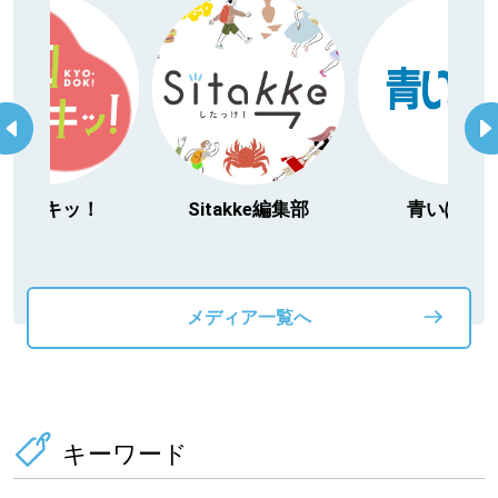
キッ！
Sitakke編集部
青いぽすと
メディア一覧へ
キーワード