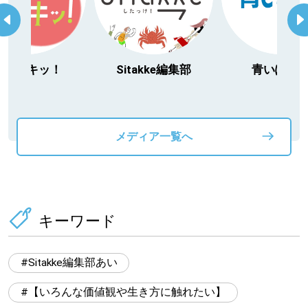
今日ドキッ！
Sitakke編集部
青いぽす
メディア一覧へ
キーワード
Sitakke編集部あい
【いろんな価値観や生き方に触れたい】