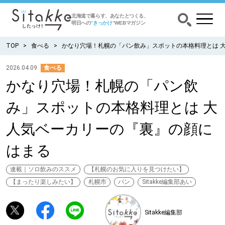
北海道で暮らす、あなたとつくる、
明日への
”きっかけ”
WEBマガジン
TOP
食べる
かなり穴場！札幌の「パン飲み」スポットの本格料理とは 
2026.04.09
食べる
かなり穴場！札幌の「パン飲
CATEGORY
カテゴリー
み」スポットの本格料理とは 大
食べる
人気ベーカリーの『裏』の顔に
出かける
はまる
暮らす
連載｜ソロ飲みのススメ
【札幌のお気に入りを見つけたい】
【まったり楽しみたい】
札幌市
パン
Sitakke編集部あい
みがく
Sitakke編集部
育む