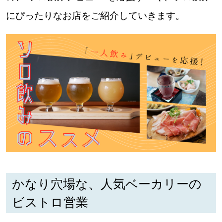
にぴったりなお店をご紹介していきます。
道東
道央
KEYWORD
キーワード
Sitakke編集部あい
【いろんな価値観や生き方に触れたい】
Sitakke編集部 IKU
【暮らしの知恵を身につけたい】
かなり穴場な、人気ベーカリーの
ビストロ営業
【まったり楽しみたい】
札幌市