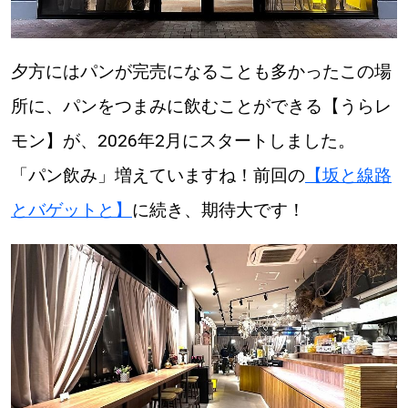
パートナーメディア
Sitakkeパートナー
夕方にはパンが完売になることも多かったこの場
所に、パンをつまみに飲むことができる【うらレ
運営会社
広告掲載
モン】が、2026年2月にスタートしました。
情報提供・お問い合わせ
利用規約
「パン飲み」増えていますね！前回の
【坂と線路
とバゲットと】
に続き、期待大です！
プライバシーポリシー
閉じる