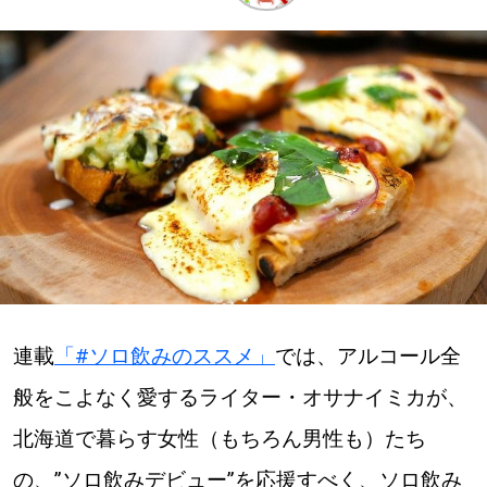
深める
ゆるむ
SitakkeTV
LOCAL
ローカルエリア
all
連載
「#ソロ飲みのススメ」
では、アルコール全
札幌
般をこよなく愛するライター・オサナイミカが、
道北
北海道で暮らす女性（もちろん男性も）たち
道南
の、”ソロ飲みデビュー”を応援すべく、ソロ飲み