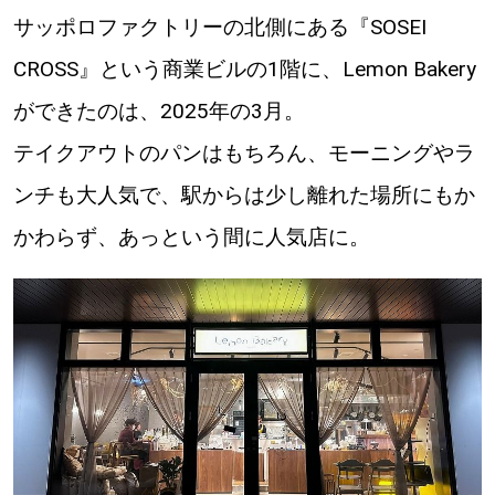
【札幌のお気に入りを見つけたい】
サッポロファクトリーの北側にある『SOSEI
【道央のお気に入りを見つけたい】
CROSS』という商業ビルの1階に、Lemon Bakery
ができたのは、2025年の3月。
【道北のお気に入りを見つけたい】
テイクアウトのパンはもちろん、モーニングやラ
【道東のお気に入りを見つけたい】
ンチも大人気で、駅からは少し離れた場所にもか
かわらず、あっという間に人気店に。
北海道で暮らす、あなたとつくる、
明日への”きっかけ”WEBマガジン