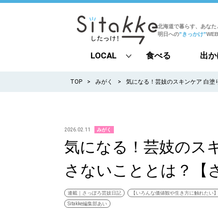
北海道で暮らす、あなた
明日への
”きっかけ”
WE
LOCAL
食べる
出か
all
TOP
みがく
気になる！芸妓のスキンケア 白塗り
札幌
道北
2026.02.11
みがく
気になる！芸妓のスキ
道南
さないこととは？【さっ
道東
道央
連載｜さっぽろ芸妓日記
【いろんな価値観や生き方に触れたい
Sitakke編集部あい