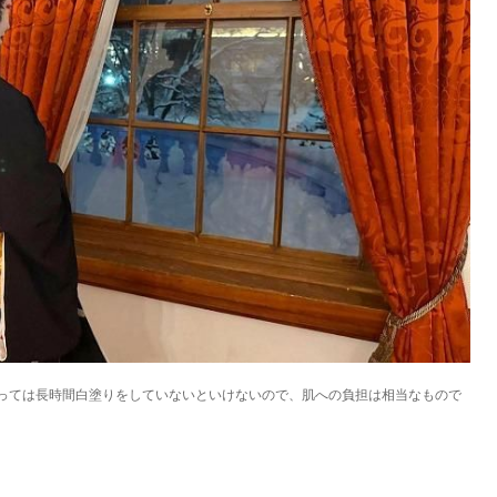
KEYWORD
キーワード
利用規約
Sitakke編集部あい
Sitakke編集部 IKU
【まったり楽しみたい
【道央のお気に入りを
【道東のお気に入りを
っては長時間白塗りをしていないといけないので、肌への負担は相当なもので