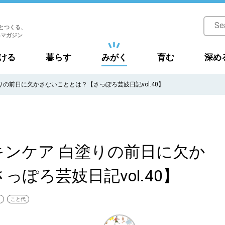
とつくる、
Bマガジン
ける
暮らす
みがく
育む
深め
の前日に欠かさないこととは？【さっぽろ芸妓日記vol.40】
ンケア 白塗りの前日に欠か
ぽろ芸妓日記vol.40】
】
こと代