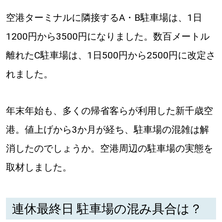
【道央のお気に入りを見つけたい】
空港ターミナルに隣接するA・B駐車場は、1日
【道北のお気に入りを見つけたい】
1200円から3500円になりました。数百メートル
【道東のお気に入りを見つけたい】
離れたC駐車場は、1日500円から2500円に改定さ
れました。
年末年始も、多くの帰省客らが利用した新千歳空
港。値上げから3か月が経ち、駐車場の混雑は解
北海道で暮らす、あなたとつくる、
明日への”きっかけ”WEBマガジン
消したのでしょうか。空港周辺の駐車場の実態を
取材しました。
連休最終日 駐車場の混み具合は？