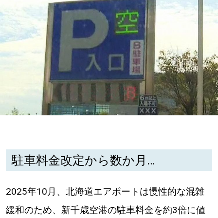
深める
ゆるむ
SitakkeTV
LOCAL
ローカルエリア
all
駐車料金改定から数か月…
札幌
道北
2025年10月、北海道エアポートは慢性的な混雑
緩和のため、新千歳空港の駐車料金を約3倍に値
道南