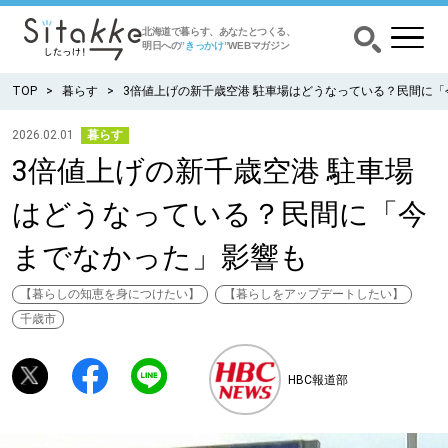
北海道で暮らす、あなたとつくる、
明日への
”きっかけ”
WEBマガジン
TOP
暮らす
3倍値上げの新千歳空港 駐車場はどうなっている？民間に
2026.02.01
暮らす
3倍値上げの新千歳空港 駐車場
CATEGORY
カテゴリー
はどうなっている？民間に「今
食べる
までなかった」影響も
出かける
【暮らしの知恵を身につけたい】
【暮らしをアップデートしたい】
千歳市
暮らす
HBC報道部
みがく
育む