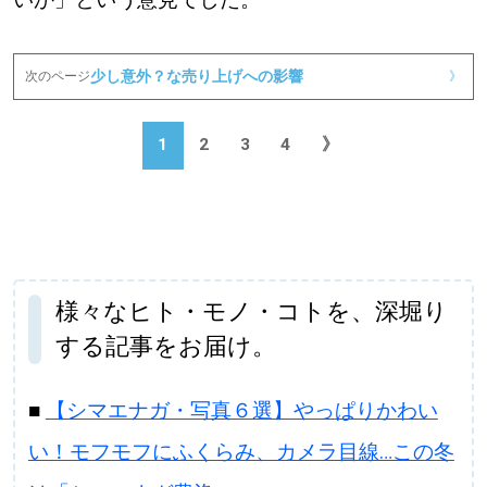
少し意外？な売り上げへの影響
次のページ
》
1
2
3
4
》
様々なヒト・モノ・コトを、深堀り
する記事をお届け。
■
【シマエナガ・写真６選】やっぱりかわい
い！モフモフにふくらみ、カメラ目線…この冬