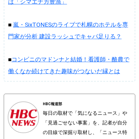
は「シマエナガ豊漁」
■
嵐・SixTONESのライブで札幌のホテルを専
門家が分析 建設ラッシュでキャパ足りる？
■
コンビニのマドンナと結婚！看護師・酪農で
働くなか続けてきた趣味がつないだ縁とは
HBC報道部
毎日の取材で「気になるニュース」や
「見過ごせない事案」を、記者が自分
の目線で深掘り取材し、「ニュース特