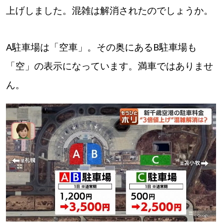
上げしました。混雑は解消されたのでしょうか。
道東
A駐車場は「空車」。その奥にあるB駐車場も
道央
「空」の表示になっています。満車ではありませ
KEYWORD
ん。
キーワード
Sitakke編集部あい
【いろんな価値観や生き方に触れたい】
Sitakke編集部 IKU
【まったり楽しみたい】
【暮らしの知恵を身につけたい】
札幌市
【札幌のお気に入りを見つけたい】