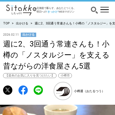
北海道で暮らす、あなたとつくる、
明日への
”きっかけ”
WEBマガジン
TOP
出かける
週に2、3回通う常連さんも！小樽の「ノスタルジー」を
2026.02.11
出かける
週に2、3回通う常連さんも！小
CATEGORY
カテゴリー
樽の「ノスタルジー」を支える
食べる
昔ながらの洋食屋さん5選
出かける
【道央のお気に入りを見つけたい】
小樽市
暮らす
小樽通（おたるつう）
みがく
育む