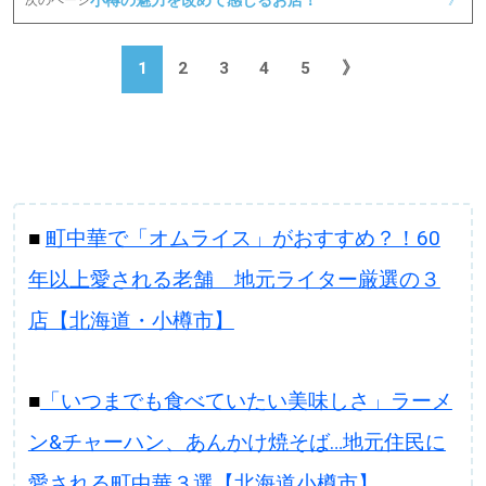
次のページ
》
1
2
3
4
5
》
■
町中華で「オムライス」がおすすめ？！60
年以上愛される老舗 地元ライター厳選の３
店【北海道・小樽市】
■
「いつまでも食べていたい美味しさ」ラーメ
ン&チャーハン、あんかけ焼そば…地元住民に
愛される町中華３選【北海道小樽市】