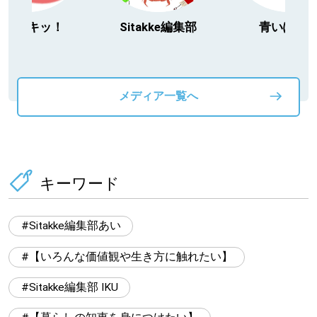
今日ドキッ！
Sitakke編集部
青いぽす
メディア一覧へ
キーワード
Sitakke編集部あい
【いろんな価値観や生き方に触れたい】
Sitakke編集部 IKU