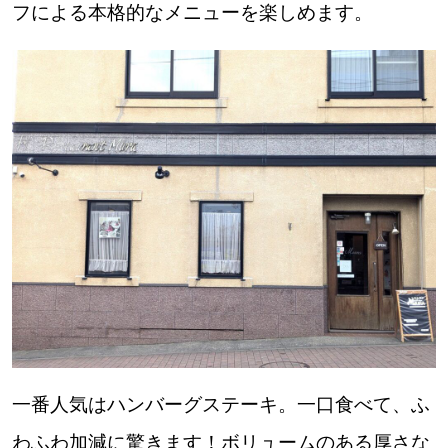
フによる本格的なメニューを楽しめます。
パートナーメディア
Sitakkeパートナー
運営会社
広告掲載
情報提供・お問い合わせ
利用規約
プライバシーポリシー
閉じる
一番人気はハンバーグステーキ。一口食べて、ふ
わふわ加減に驚きます！ボリュームのある厚さな