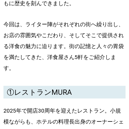
【札幌のお気に入りを見つけたい】
もに歴史を刻んできました。
【道央のお気に入りを見つけたい】
今回は、ライター陣がそれぞれの街へ繰り出し、
【道北のお気に入りを見つけたい】
お店の雰囲気やこだわり、そしてそこで提供され
【道東のお気に入りを見つけたい】
る洋食の魅力に迫ります。街の記憶と人々の胃袋
を満たしてきた、洋食屋さん5軒をご紹介しま
す。
北海道で暮らす、あなたとつくる、
①レストランMURA
明日への”きっかけ”WEBマガジン
2025年で開店30周年を迎えたレストラン。小規
模ながらも、ホテルの料理長出身のオーナーシェ