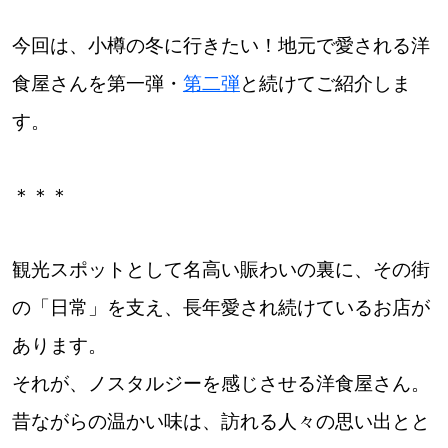
道東
今回は、小樽の冬に行きたい！地元で愛される洋
食屋さんを第一弾・
第二弾
と続けてご紹介しま
道央
す。
KEYWORD
キーワード
＊＊＊
Sitakke編集部あい
【いろんな価値観や生き方に触れたい】
観光スポットとして名高い賑わいの裏に、その街
の「日常」を支え、長年愛され続けているお店が
Sitakke編集部 IKU
あります。
【暮らしの知恵を身につけたい】
それが、ノスタルジーを感じさせる洋食屋さん。
【まったり楽しみたい】
札幌市
昔ながらの温かい味は、訪れる人々の思い出とと