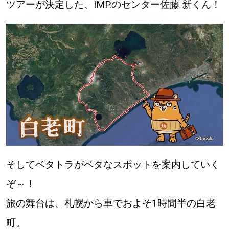
ツアーが決定した、IMP.のセンター佐藤 新くん！
パートナーメディア
Sitakkeパートナー
運営会社
広告掲載
情報提供・お問い合わせ
利用規約
プライバシーポリシー
そしてベタトラがベタなスポットを案内していく
閉じる
ぞ～！
旅の舞台は、札幌から車でおよそ1時間半の白老
町。