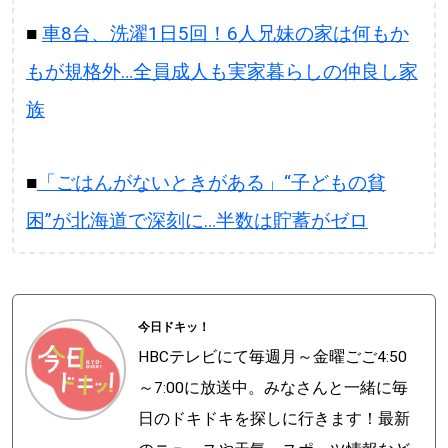
■
車8台、洗濯1日5回！6人兄妹の家は何もか
もが規格外…全員成人も実家暮らしの仲良し家
族
■
「ごはんがないときがある」“子どもの貧
困”が北海道で深刻に…半数は貯蓄がゼロ
今日ドキッ！
HBCテレビにて毎週月～金曜ごご4:50
～7:00に放送中。みなさんと一緒に毎
日のドキドキを探しに行きます！最新