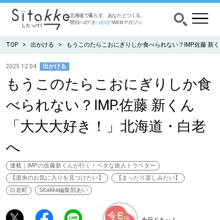
北海道で暮らす、あなたとつくる、
明日への
”きっかけ”
WEBマガジン
TOP
出かける
もうこのたらこおにぎりしか食べられない？IMP.佐藤 
2025.12.04
出かける
もうこのたらこおにぎりしか食
CATEGORY
カテゴリー
べられない？IMP.佐藤 新くん
食べる
「大大大好き！」北海道・白老
出かける
へ
暮らす
連載｜IMP.の佐藤新くんが行く！ベタな旅人トラベター
【道央のお気に入りを見つけたい】
【まったり楽しみたい】
白老町
Sitakke編集部あい
みがく
育む
今日ドキッ！