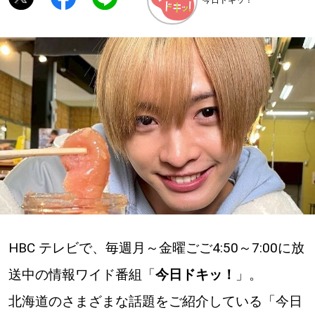
深める
ゆるむ
SitakkeTV
LOCAL
ローカルエリア
all
札幌
HBC テレビで、毎週月～金曜ごご4:50～7:00に放
道北
送中の情報ワイド番組「
今日ドキッ！
」。
北海道のさまざまな話題をご紹介している「今日
道南