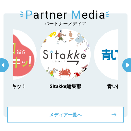
P
artner
M
edia
パートナーメディア
itakke編集部
青いぽすと
「北海道３大か
動物」プロジ
メディア一覧へ