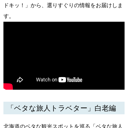
ドキッ！」から、選りすぐりの情報をお届けしま
道東
す。
道央
KEYWORD
キーワード
Sitakke編集部あい
【いろんな価値観や生き方に触れたい】
Sitakke編集部 IKU
【暮らしの知恵を身につけたい】
「ベタな旅人トラベター」白老編
【まったり楽しみたい】
札幌市
北海道のベタな観光スポットを巡る「ベタな旅人