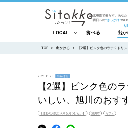
北海道で暮らす、あなた
明日への
”きっかけ”
WE
LOCAL
食べる
出か
all
TOP
出かける
【2選】ピンク色のラテ？ドリ
札幌
道北
2025.11.20
出かける
【2選】ピンク色の
道南
いしい、旭川のおす
道東
道央
【道北のお気に入りを見つけたい】
旭川市
カフェ