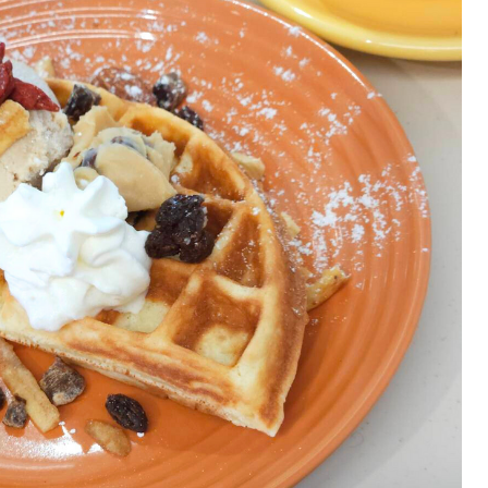
KEYWORD
キーワード
利用規約
Sitakke編集部あい
Sitakke編集部 IKU
【まったり楽しみたい
【道央のお気に入りを
【道東のお気に入りを