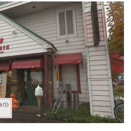
KEYWORD
キーワード
利用規約
Sitakke編集部あい
Sitakke編集部 IKU
【暮らしの知恵を身に
【札幌のお気に入りを
【道北のお気に入りを