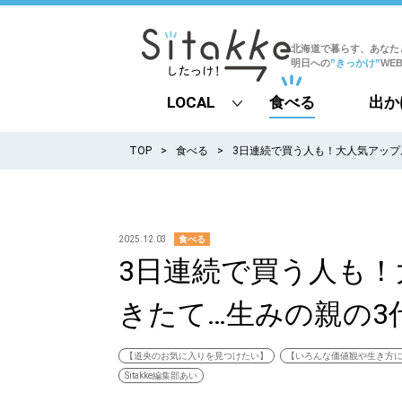
北海道で暮らす、あなた
明日への
”きっかけ”
WE
LOCAL
食べる
出か
all
TOP
食べる
3日連続で買う人も！大人気アップ
札幌
道北
2025.12.03
食べる
3日連続で買う人も
道南
きたて…生みの親の3
道東
道央
【道央のお気に入りを見つけたい】
【いろんな価値観や生き方
Sitakke編集部あい