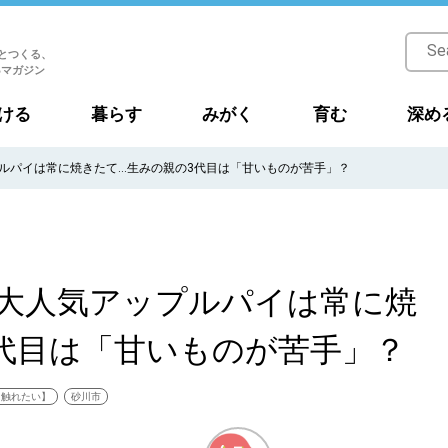
とつくる、
Bマガジン
ける
暮らす
みがく
育む
深め
ルパイは常に焼きたて…生みの親の3代目は「甘いものが苦手」？
！大人気アップルパイは常に焼
代目は「甘いものが苦手」？
に触れたい】
砂川市