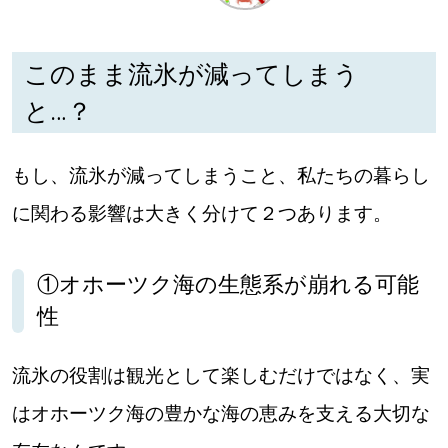
深める
このまま流氷が減ってしまう
ゆるむ
と…？
SitakkeTV
もし、流氷が減ってしまうこと、私たちの暮らし
に関わる影響は大きく分けて２つあります。
LOCAL
ローカルエリア
all
①オホーツク海の生態系が崩れる可能
性
札幌
流氷の役割は観光として楽しむだけではなく、実
道北
はオホーツク海の豊かな海の恵みを支える大切な
道南