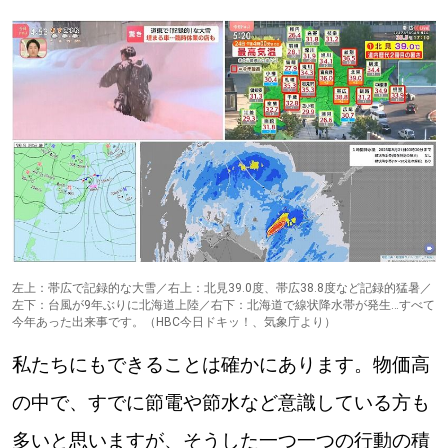
左上：帯広で記録的な大雪／右上：北見39.0度、帯広38.8度など記録的猛暑／
左下：台風が9年ぶりに北海道上陸／右下：北海道で線状降水帯が発生…すべて
今年あった出来事です。（HBC今日ドキッ！、気象庁より）
私たちにもできることは確かにあります。物価高
の中で、すでに節電や節水など意識している方も
多いと思いますが、そうした一つ一つの行動の積