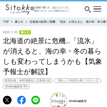
北海道で暮らす、あなたとつくる、
明日への
”きっかけ”
WEBマガジン
TOP
暮らす
北海道の絶景に危機…「流氷」が消えると、海の幸・冬の暮
2025.11.02
暮らす
北海道の絶景に危機…「流氷」
CATEGORY
カテゴリー
が消えると、海の幸・冬の暮ら
食べる
しも変わってしまうかも【気象
出かける
予報士が解説】
暮らす
特別企画｜地球温暖化と北海道の話
【暮らしの知恵を身につけたい】
Sitakke編集部 IKU
みがく
Sitakke編集部
育む