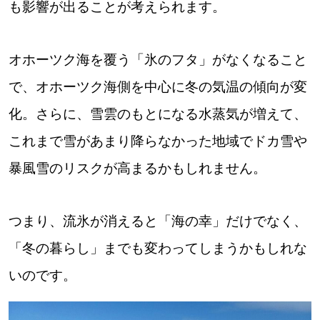
も影響が出ることが考えられます。
パートナーメディア
Sitakkeパートナー
運営会社
広告掲載
オホーツク海を覆う「氷のフタ」がなくなること
で、オホーツク海側を中心に冬の気温の傾向が変
情報提供・お問い合わせ
利用規約
化。さらに、雪雲のもとになる水蒸気が増えて、
プライバシーポリシー
これまで雪があまり降らなかった地域でドカ雪や
暴風雪のリスクが高まるかもしれません。
閉じる
つまり、流氷が消えると「海の幸」だけでなく、
「冬の暮らし」までも変わってしまうかもしれな
いのです。