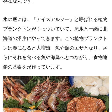
存在なんです。
道東
氷の底には、「アイスアルジー」と呼ばれる植物
道央
プランクトンがくっついていて、流氷と一緒に北
海道の沿岸にやってきます。この植物プランクト
KEYWORD
キーワード
ンは春になると大増殖。魚介類のエサとなり、さ
Sitakke編集部あい
らにそれを食べる魚や海鳥へとつながり、食物連
【いろんな価値観や生き方に触れたい】
鎖の基礎を形作っています。
Sitakke編集部 IKU
【まったり楽しみたい】
【暮らしの知恵を身につけたい】
札幌市
【札幌のお気に入りを見つけたい】