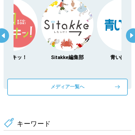
ドキッ！
Sitakke編集部
青いぽすと
メディア一覧へ
キーワード