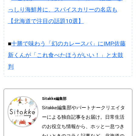
っしり海鮮丼に、スパイスカリーの名店も
【北海道で注目の話題10選】
■
十勝で味わう「幻のカレースパ」にIMP.佐藤
新くんが「これ食べたほうがいい！」と太鼓
判
Sitakke編集部
Sitakke編集部やパートナークリエイタ
ーによる独自記事をお届け。日常生活
のお役立ち情報から、ホッと一息つき