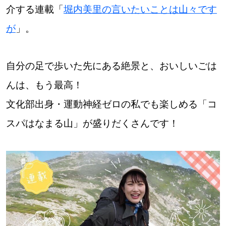
介する連載「
堀内美里の言いたいことは山々です
道東
が
」。
道央
自分の足で歩いた先にある絶景と、おいしいごは
KEYWORD
んは、もう最高！
キーワード
文化部出身・運動神経ゼロの私でも楽しめる「コ
Sitakke編集部あい
スパはなまる山」が盛りだくさんです！
【いろんな価値観や生き方に触れたい】
Sitakke編集部 IKU
【暮らしの知恵を身につけたい】
【まったり楽しみたい】
札幌市