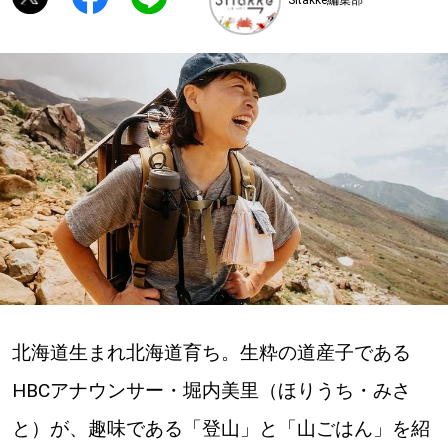
深める
ゆるむ
SitakkeTV
LOCAL
ローカルエリア
all
札幌
北海道生まれ北海道育ち。生粋の道産子である
道北
HBCアナウンサー・堀内美里（ほりうち・みさ
と）が、趣味である「登山」と「山ごはん」を紹
道南