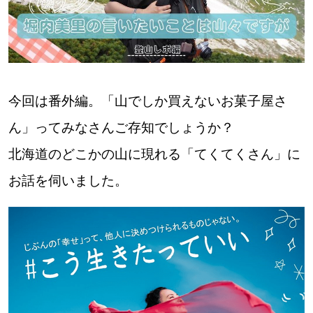
【札幌のお気に入りを見つけたい】
【道央のお気に入りを見つけたい】
【道北のお気に入りを見つけたい】
今回は番外編。「山でしか買えないお菓子屋さ
【道東のお気に入りを見つけたい】
ん」ってみなさんご存知でしょうか？
北海道のどこかの山に現れる「てくてくさん」に
お話を伺いました。
北海道で暮らす、あなたとつくる、
明日への”きっかけ”WEBマガジン