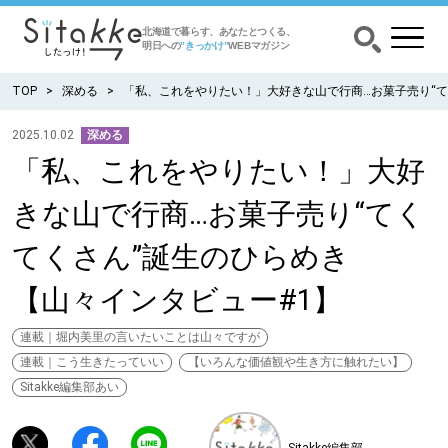
北海道で暮らす、あなたとつくる、
明日への
”きっかけ”
WEBマガジン
TOP
深める
「私、これをやりたい！」大好きな山で行商…お菓子売り“て
2025.10.02
深める
「私、これをやりたい！」大好
CATEGORY
カテゴリー
きな山で行商…お菓子売り“てく
食べる
てくさん”誕生のひらめき
出かける
【山々インタビュー#1】
暮らす
連載｜堀内美里の言いたいことは山々ですが
連載｜こう生きたっていい
【いろんな価値観や生き方に触れたい】
Sitakke編集部あい
みがく
育む
Sitakke編集部