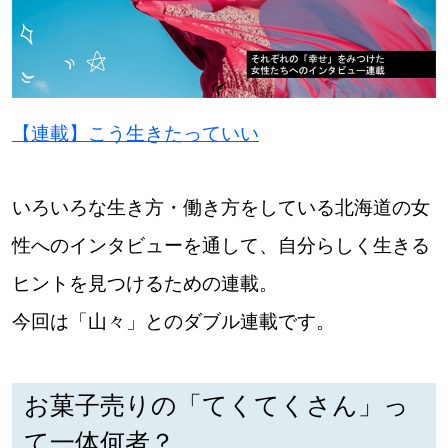
パートナーメディア
Sitakkeパートナー
運営会社
広告掲載
【連載】こう生きたっていい
情報提供・お問い合わせ
利用規約
いろいろな生き方・働き方をしている北海道の女
プライバシーポリシー
性へのインタビューを通して、自分らしく生きる
ヒントを見つけるための連載。
今回は「山々」とのダブル連載です。
閉じる
お菓子売りの「てくてくさん」っ
て一体何者？