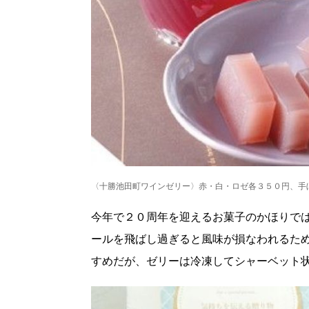
〈十勝池田町ワインゼリー〉赤・白・ロゼ各３５０円、手
今年で２０周年を迎えるお菓子のかほりで
ールを飛ばし過ぎると風味が損なわれるた
北海道で暮らす、あなたとつくる、
明日への”きっかけ”WEBマガジン
すめだが、ゼリーは冷凍してシャーベット