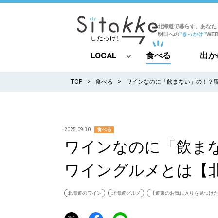
北海道で暮らす、あなた
明日への
”きっかけ”
WE
LOCAL
食べる
出か
all
TOP
食べる
ワインなのに「飲まない」の！？
札幌
道北
2025.09.30
食べる
ワインなのに「飲ま
道南
ワイングルメとは【
道東
道央
北海道のワイン
北海道グルメ
【道東のお気に入りを見つけ