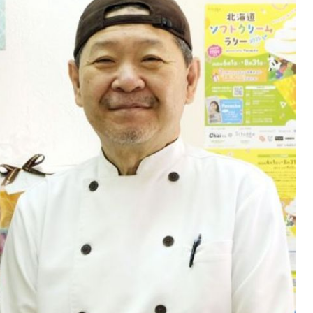
KEYWORD
キーワード
利用規約
Sitakke編集部あい
Sitakke編集部 IKU
【まったり楽しみたい
【道央のお気に入りを
【道東のお気に入りを