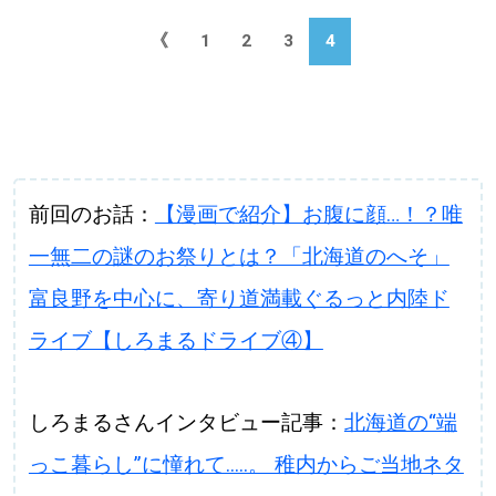
《
1
2
3
4
前回のお話：
【漫画で紹介】お腹に顔…！？唯
一無二の謎のお祭りとは？「北海道のへそ」
富良野を中心に、寄り道満載ぐるっと内陸ド
ライブ【しろまるドライブ④】
しろまるさんインタビュー記事：
北海道の“端
っこ暮らし”に憧れて.....。 稚内からご当地ネタ