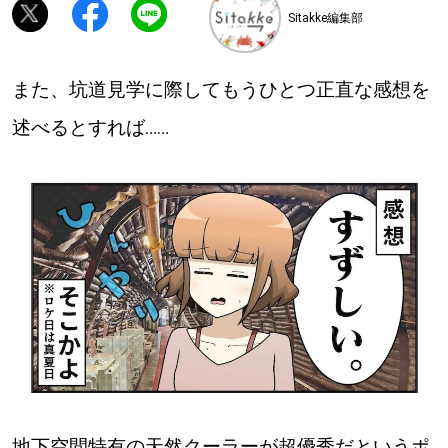
Sitakke編集部
深める
また、坑道見学に際してもうひとつ正直な感想を
ゆるむ
述べるとすれば……
SitakkeTV
LOCAL
ローカルエリア
all
札幌
道北
道南
地下空間特有の天然クーラーが超優秀だというポ