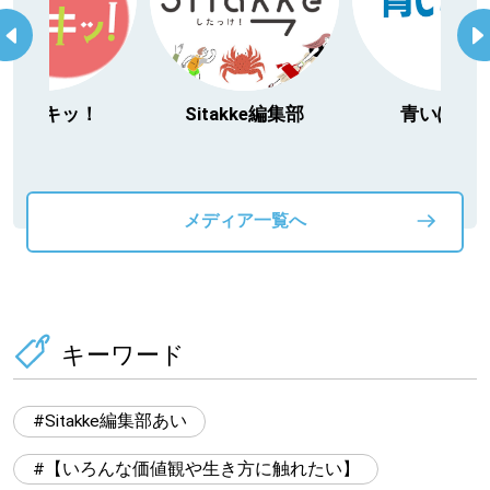
今日ドキッ！
Sitakke編集部
青いぽす
メディア一覧へ
キーワード
Sitakke編集部あい
【いろんな価値観や生き方に触れたい】