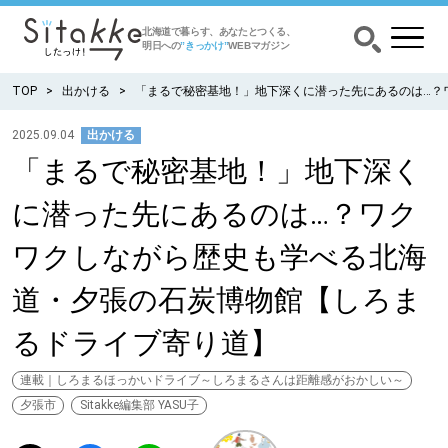
北海道で暮らす、あなたとつくる、
明日への
”きっかけ”
WEBマガジン
TOP
出かける
「まるで秘密基地！」地下深くに潜った先にあるのは…？
2025.09.04
出かける
「まるで秘密基地！」地下深く
CATEGORY
カテゴリー
に潜った先にあるのは…？ワク
食べる
ワクしながら歴史も学べる北海
出かける
道・夕張の石炭博物館【しろま
るドライブ寄り道】
暮らす
連載｜しろまるほっかいドライブ～しろまるさんは距離感がおかしい～
みがく
夕張市
Sitakke編集部 YASU子
育む