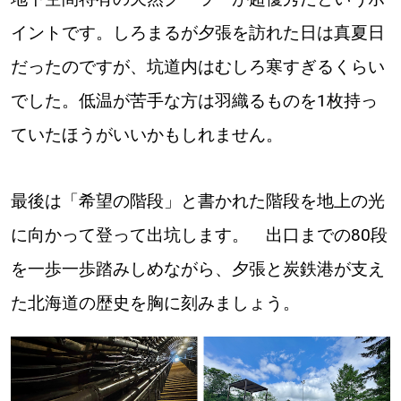
イントです。しろまるが夕張を訪れた日は真夏日
道東
だったのですが、坑道内はむしろ寒すぎるくらい
道央
でした。低温が苦手な方は羽織るものを1枚持っ
ていたほうがいいかもしれません。
KEYWORD
キーワード
Sitakke編集部あい
最後は「希望の階段」と書かれた階段を地上の光
に向かって登って出坑します。 出口までの80段
【いろんな価値観や生き方に触れたい】
を一歩一歩踏みしめながら、夕張と炭鉄港が支え
Sitakke編集部 IKU
た北海道の歴史を胸に刻みましょう。
【暮らしの知恵を身につけたい】
【まったり楽しみたい】
札幌市