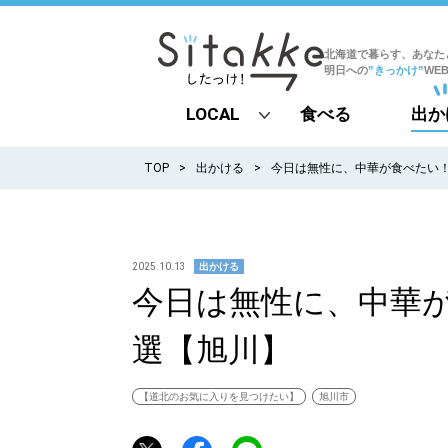
北海道で暮らす、あなた
明日への
”きっかけ”
WE
LOCAL
食べる
出か
all
TOP
出かける
今日は無性に、中華が食べたい
札幌
道北
2025.10.13
出かける
今日は無性に、中華
道南
選【旭川】
道東
道央
【道北のお気に入りを見つけたい】
旭川市