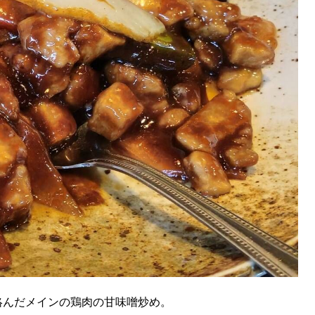
KEYWORD
キーワード
利用規約
Sitakke編集部あい
Sitakke編集部 IKU
【まったり楽しみたい
【道央のお気に入りを
【道東のお気に入りを
絡んだメインの鶏肉の甘味噌炒め。