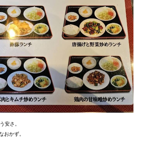
いう安さ。
なおかず。