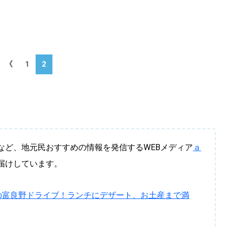
《
1
2
など、地元民おすすめの情報を発信するWEBメディア
ａ
届けしています。
の富良野ドライブ！ランチにデザート、お土産まで満