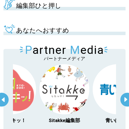
編集部ひと押し
あなたへおすすめ
P
artner
M
edia
パートナーメディア
今日ドキッ！
Sitakke編集部
青いぽす