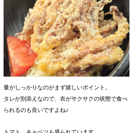
【道央のお気に入りを見つけたい】
【道北のお気に入りを見つけたい】
【道東のお気に入りを見つけたい】
北海道で暮らす、あなたとつくる、
明日への”きっかけ”WEBマガジン
量がしっかりなのがまず嬉しいポイント。
タレが別添えなので、衣がサクサクの状態で食べ
られるのも良いですよね♪
トマト、キャベツも盛られています。