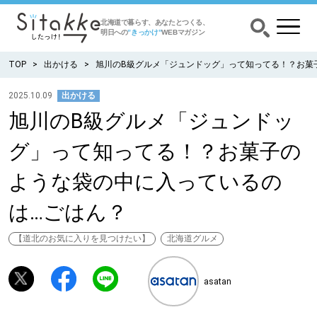
北海道で暮らす、あなたとつくる、
明日への
”きっかけ”
WEBマガジン
TOP
出かける
旭川のB級グルメ「ジュンドッグ」って知ってる！？お菓
2025.10.09
出かける
旭川のB級グルメ「ジュンドッ
CATEGORY
カテゴリー
グ」って知ってる！？お菓子の
食べる
ような袋の中に入っているの
出かける
は…ごはん？
暮らす
【道北のお気に入りを見つけたい】
北海道グルメ
みがく
asatan
育む