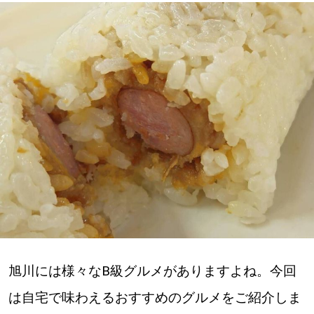
深める
ゆるむ
SitakkeTV
LOCAL
ローカルエリア
all
札幌
道北
旭川には様々なB級グルメがありますよね。今回
は自宅で味わえるおすすめのグルメをご紹介しま
道南