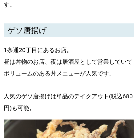
す。
道東
ゲソ唐揚げ
道央
1条通20丁目にあるお店。
KEYWORD
キーワード
昼は丼物のお店、夜は居酒屋として営業していて
Sitakke編集部あい
ボリュームのある丼メニューが人気です。
【いろんな価値観や生き方に触れたい】
人気のゲソ唐揚げは単品のテイクアウト(税込680
Sitakke編集部 IKU
【まったり楽しみたい】
円)も可能。
【暮らしの知恵を身につけたい】
札幌市
【札幌のお気に入りを見つけたい】