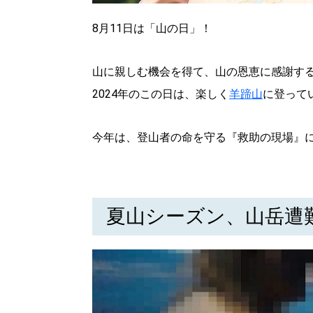
8月11日は「山の日」！
パートナーメディア
Sitakkeパートナー
運営会社
広告掲載
情報提供・お問い合わせ
山に親しむ機会を得て、山の恩恵に感謝す
プライバシーポリシー
2024年のこの日は、楽しく
羊蹄山
に登って
今年は、登山者の命を守る『救助の現場』
閉じる
夏山シーズン、山岳遭