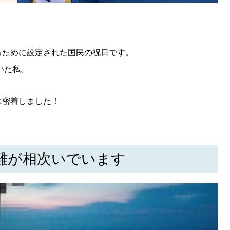
KEYWORD
キーワード
利用規約
Sitakke編集部あい
るために設定された国民の祝日です。
Sitakke編集部 IKU
いた私。
【暮らしの知恵を身に
【札幌のお気に入りを
に密着しました！
【道北のお気に入りを
難が相次いでいます