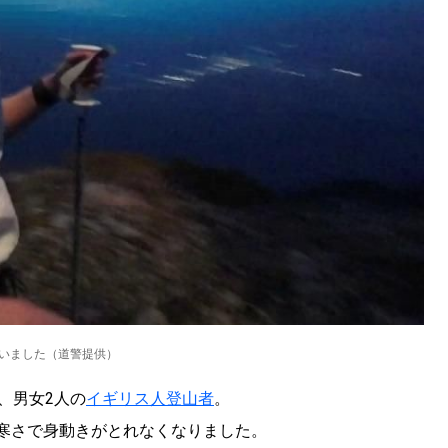
ていました（道警提供）
、男女2人の
イギリス人登山者
。
寒さで身動きがとれなくなりました。