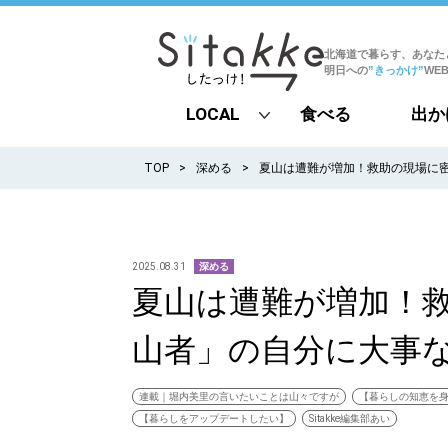
北海道で暮らす、あなた
明日への
”きっかけ”
WE
LOCAL
食べる
出か
all
TOP
深める
夏山は遭難が増加！救助の現場に
札幌
道北
2025.08.31
深める
夏山は遭難が増加！
道南
山者」の自分に大事
道東
道央
連載｜堀内美里の言いたいことは山々ですが
【暮らしの知恵を
【暮らしをアップデートしたい】
Sitakke編集部あい