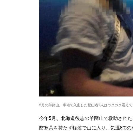
5月の羊蹄山。半袖で入山した登山者2人はガクガク震え
今年5月、北海道後志の羊蹄山で救助された
防寒具を持たず軽装で山に入り、気温8℃の