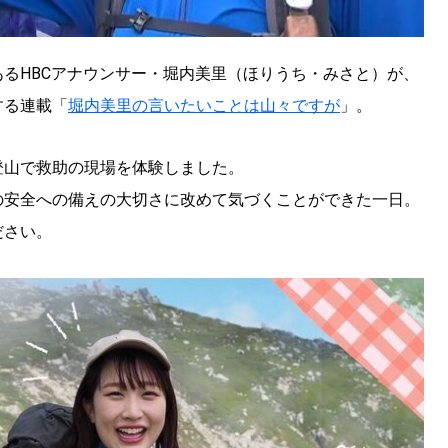
るHBCアナウンサー・堀内美里（ほりうち・みさと）が、
する連載「
堀内美里の言いたいことは山々ですが
」。
登山で救助の現場を体験しました。
の安全への備えの大切さに改めて気づくことができた一日。
ださい。