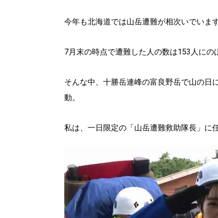
今年も北海道では山岳遭難が相次いでいま
7月末の時点で遭難した人の数は153人に
そんな中、十勝岳連峰の富良野岳で山の日
動。
私は、一日限定の「山岳遭難救助隊長」に