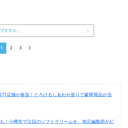
プクラス…
》
1
2
3
》
』171店舗が参加！とろけるしあわせ巡りで豪華賞品が当
トも！小樽市で注目のソフトクリームを、地元編集部がピ