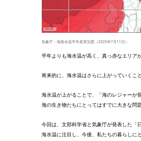
気象庁：海面水温平年差実況図（2025年7月11日）
平年よりも海水温が高く、真っ赤なエリア
将来的に、海水温はさらに上がっていくこ
海水温が上がることで、「海のレジャーが
海の生き物たちにとってはすでに大きな問
今回は、文部科学省と気象庁が発表した「日
海水温に注目し、今後、私たちの暮らしに