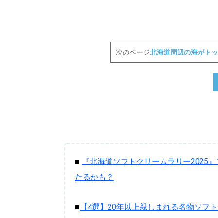
次のページ
北海道周辺の海がトッ
■
『北海道ソフトクリームラリー2025
たるかも？
■
【4選】20年以上親しまれる名物ソフ