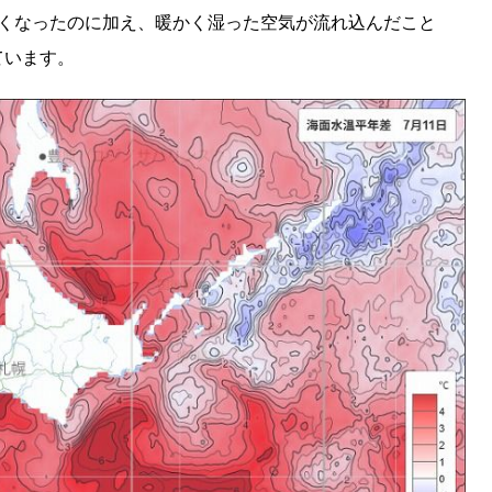
KEYWORD
多くなったのに加え、暖かく湿った空気が流れ込んだこと
キーワード
ています。
利用規約
Sitakke編集部あい
Sitakke編集部 IKU
【暮らしの知恵を身に
【札幌のお気に入りを
【道北のお気に入りを