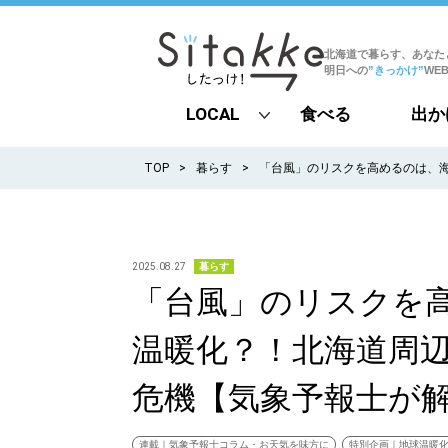
北海道で暮らす、あなた
明日への
”きっかけ”
WE
LOCAL
食べる
出か
all
TOP
暮らす
「台風」のリスクを高めるのは、
札幌
道北
2025.08.27
暮らす
「台風」のリスクを
道南
温暖化？！北海道周
道東
危機【気象予報士が
道央
連載｜気象予報士コラム・お天気を味方に
特別企画｜地球温暖