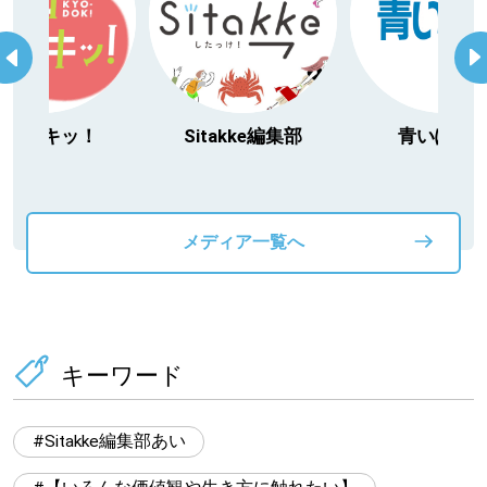
itakke編集部
青いぽすと
「北海道３大か
動物」プロジ
メディア一覧へ
キーワード
Sitakke編集部あい