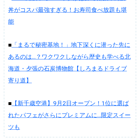
丼がコスパ最強すぎる！お寿司食べ放題も堪
能
■
「まるで秘密基地！」地下深くに潜った先に
あるのは…？ワクワクしながら歴史も学べる北
海道・夕張の石炭博物館【しろまるドライブ
寄り道】
■
【新千歳空港】9月2日オープン！1位に選ば
れたパフェがさらにプレミアムに…限定スイー
ツも