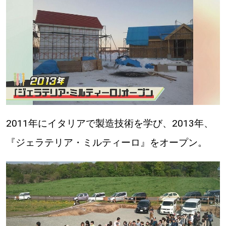
パートナーメディア
Sitakkeパートナー
運営会社
広告掲載
情報提供・お問い合わせ
利用規約
プライバシーポリシー
2011年にイタリアで製造技術を学び、2013年、
閉じる
『ジェラテリア・ミルティーロ』をオープン。