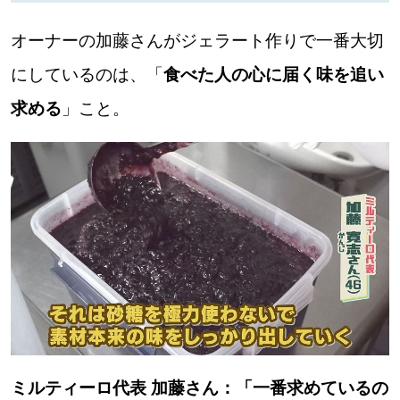
オーナーの加藤さんがジェラート作りで一番大切
深める
にしているのは、「
食べた人の心に届く味を追い
ゆるむ
求める
」こと。
SitakkeTV
LOCAL
ローカルエリア
all
札幌
道北
ミルティーロ代表 加藤さん：「一番求めているの
道南