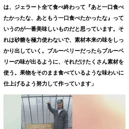
は、ジェラート全て食べ終わって『あと一口食べ
道東
たかったな、あともう一口食べたかったな』って
道央
いうのが一番美味しいものだと思っています。そ
れは砂糖を極力使わないで、素材本来の味をしっ
KEYWORD
キーワード
かり出していく。ブルーベリーだったらブルーベ
リーの味が出るように、それだけたくさん素材を
Sitakke編集部あい
使う。果物をそのまま食べているような味わいに
【いろんな価値観や生き方に触れたい】
仕上げるよう努力して作っています」
Sitakke編集部 IKU
【まったり楽しみたい】
【暮らしの知恵を身につけたい】
札幌市
【札幌のお気に入りを見つけたい】