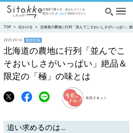
北海道で暮らす、あなたとつくる、
明日への
”きっかけ”
WEBマガジン
TOP
出かける
北海道の農地に行列「並んでこそおいしさがいっぱい」絶
2025.09.16
出かける
北海道の農地に行列「並んでこ
CATEGORY
カテゴリー
そおいしさがいっぱい」絶品＆
食べる
限定の「極」の味とは
出かける
今日ドキッ！
暮らす
みがく
追い求めるのは…
育む