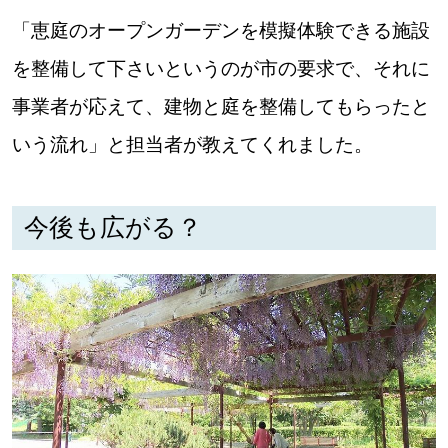
【道央のお気に入りを見つけたい】
「恵庭のオープンガーデンを模擬体験できる施設
【道北のお気に入りを見つけたい】
を整備して下さいというのが市の要求で、それに
【道東のお気に入りを見つけたい】
事業者が応えて、建物と庭を整備してもらったと
いう流れ」と担当者が教えてくれました。
今後も広がる？
北海道で暮らす、あなたとつくる、
明日への”きっかけ”WEBマガジン