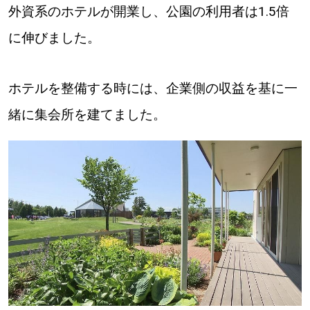
外資系のホテルが開業し、公園の利用者は1.5倍
道東
に伸びました。
道央
ホテルを整備する時には、企業側の収益を基に一
緒に集会所を建てました。
KEYWORD
キーワード
Sitakke編集部あい
【いろんな価値観や生き方に触れたい】
Sitakke編集部 IKU
【まったり楽しみたい】
【暮らしの知恵を身につけたい】
札幌市
【札幌のお気に入りを見つけたい】