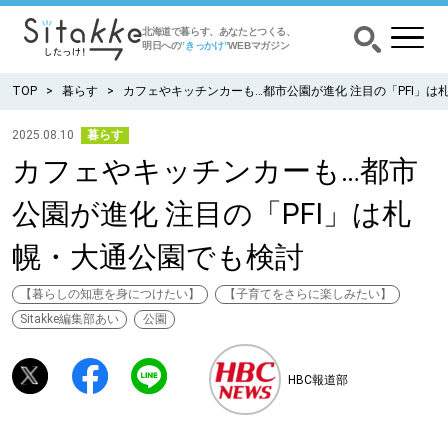
北海道で暮らす、あなたとつくる、
明日への
”きっかけ”
WEBマガジン
TOP
暮らす
カフェやキッチンカーも…都市公園が進化 注目の「PFI」は
2025.08.10
暮らす
カフェやキッチンカーも…都市
CATEGORY
カテゴリー
公園が進化 注目の「PFI」は札
食べる
幌・大通公園でも検討
出かける
【暮らしの知恵を身につけたい】
【子育てをさらに楽しみたい】
Sitakke編集部あい
公園
暮らす
HBC報道部
みがく
育む