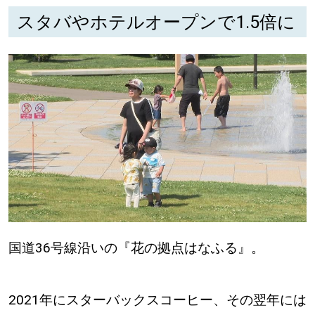
スタバやホテルオープンで1.5倍に
深める
ゆるむ
SitakkeTV
LOCAL
ローカルエリア
all
札幌
国道36号線沿いの『花の拠点はなふる』。
道北
2021年にスターバックスコーヒー、その翌年には
道南