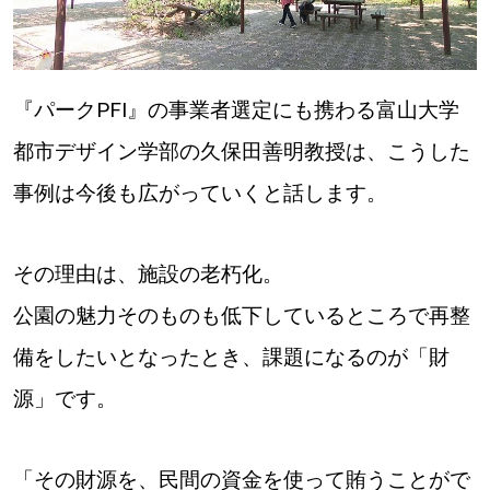
パートナーメディア
Sitakkeパートナー
運営会社
広告掲載
『パークPFI』の事業者選定にも携わる富山大学
情報提供・お問い合わせ
利用規約
都市デザイン学部の久保田善明教授は、こうした
事例は今後も広がっていくと話します。
プライバシーポリシー
その理由は、施設の老朽化。
閉じる
公園の魅力そのものも低下しているところで再整
備をしたいとなったとき、課題になるのが「財
源」です。
「その財源を、民間の資金を使って賄うことがで