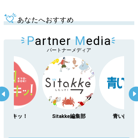
あなたへおすすめ
P
artner
M
edia
パートナーメディア
今日ドキッ！
Sitakke編集部
青いぽす