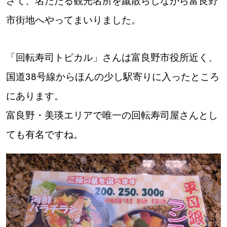
さて、名だたる観光名所を蹴散らしながら富良野
市街地へやってまいりました。
道東
道央
「回転寿司トピカル」さんは富良野市役所近く、
国道38号線からほんの少し駅寄りに入ったところ
KEYWORD
キーワード
にあります。
Sitakke編集部あい
富良野・美瑛エリアで唯一の回転寿司屋さんとし
ても有名ですね。
【いろんな価値観や生き方に触れたい】
Sitakke編集部 IKU
【まったり楽しみたい】
【暮らしの知恵を身につけたい】
札幌市
【札幌のお気に入りを見つけたい】