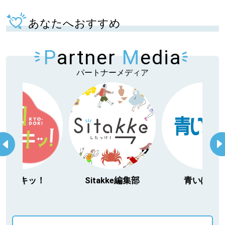
あなたへおすすめ
P
artner
M
edia
パートナーメディア
Sitakke編集部
青いぽすと
「北海道３
動物」プロ