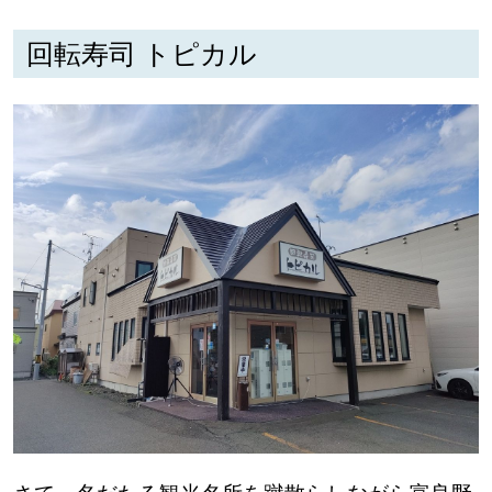
回転寿司 トピカル
深める
ゆるむ
SitakkeTV
LOCAL
ローカルエリア
all
札幌
道北
道南