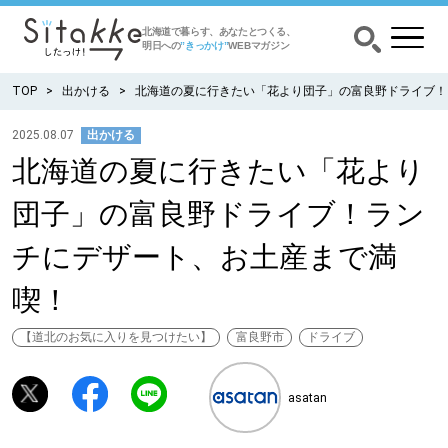
北海道で暮らす、あなたとつくる、
明日への
”きっかけ”
WEBマガジン
TOP
出かける
北海道の夏に行きたい「花より団子」の富良野ドライブ！
2025.08.07
出かける
北海道の夏に行きたい「花より
CATEGORY
カテゴリー
団子」の富良野ドライブ！ラン
食べる
チにデザート、お土産まで満
出かける
喫！
暮らす
【道北のお気に入りを見つけたい】
富良野市
ドライブ
みがく
asatan
育む