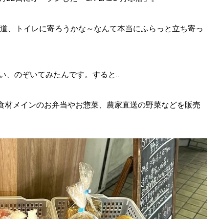
道、トイレに寄ろうかな～なんて本当にふらっと立ち寄っ
い、のぞいてみたんです。すると…
SEARCH
う道産食材メインのお弁当やお惣菜、農家直送の野菜などを販売
検索する
CATEGORY
カテゴリー
LOCAL
ローカルエリア