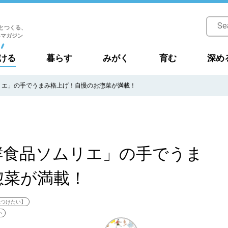
とつくる、
Bマガジン
ける
暮らす
みがく
育む
深め
リエ」の手でうまみ格上げ！自慢のお惣菜が満載！
酵食品ソムリエ」の手でうま
惣菜が満載！
見つけたい】
い