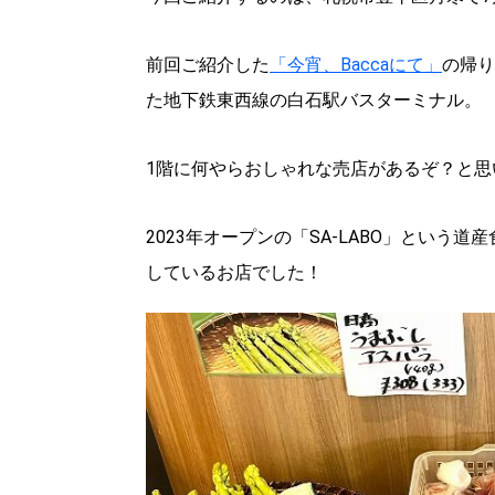
前回ご紹介した
「今宵、Baccaにて」
の帰り
た地下鉄東西線の白石駅バスターミナル。
1階に何やらおしゃれな売店があるぞ？と思
2023年オープンの「SA-LABO」とい
しているお店でした！
北海道で暮らす、あなたとつくる、
明日への”きっかけ”WEBマガジン