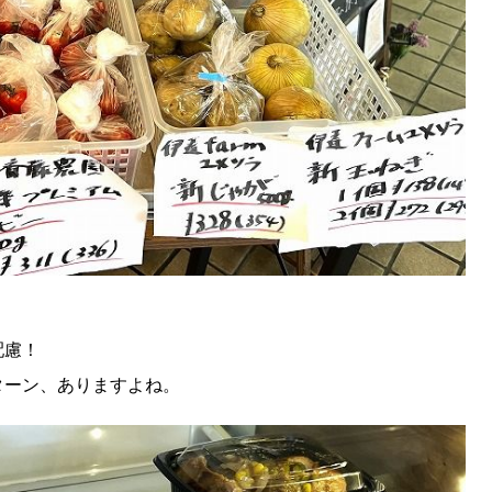
KEYWORD
キーワード
利用規約
Sitakke編集部あい
Sitakke編集部 IKU
【まったり楽しみたい
【道央のお気に入りを
【道東のお気に入りを
配慮！
ターン、ありますよね。