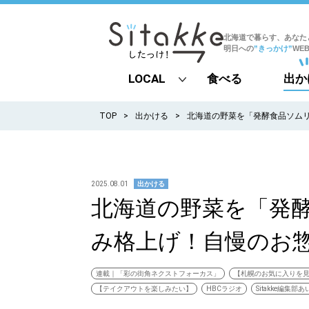
北海道で暮らす、あなた
明日への
”きっかけ”
WE
LOCAL
食べる
出か
all
TOP
出かける
北海道の野菜を「発酵食品ソム
札幌
道北
2025.08.01
出かける
北海道の野菜を「発
道南
み格上げ！自慢のお
道東
道央
連載｜「彩の街角ネクストフォーカス」
【札幌のお気に入りを
【テイクアウトを楽しみたい】
HBCラジオ
Sitakke編集部あ