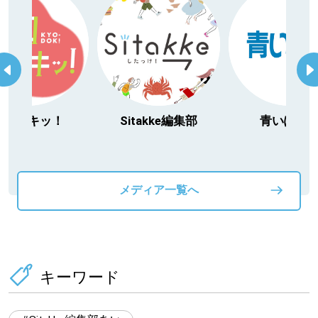
キッ！
Sitakke編集部
青いぽすと
メディア一覧へ
キーワード