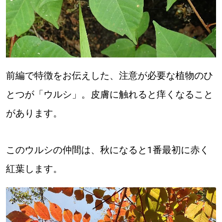
パートナーメディア
Sitakkeパートナー
運営会社
広告掲載
前編で特徴をお伝えした、注意が必要な植物のひ
情報提供・お問い合わせ
利用規約
とつが「ウルシ」。皮膚に触れると痒くなること
があります。
プライバシーポリシー
このウルシの仲間は、秋になると1番最初に赤く
閉じる
紅葉します。