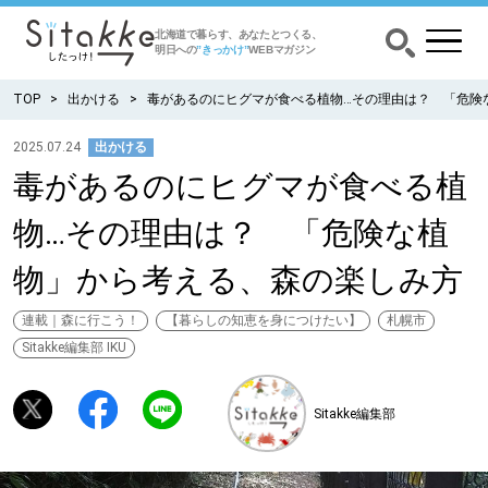
北海道で暮らす、あなたとつくる、
明日への
”きっかけ”
WEBマガジン
TOP
出かける
毒があるのにヒグマが食べる植物…その理由は？ 「危険
2025.07.24
出かける
毒があるのにヒグマが食べる植
CATEGORY
カテゴリー
物…その理由は？ 「危険な植
食べる
物」から考える、森の楽しみ方
出かける
連載｜森に行こう！
【暮らしの知恵を身につけたい】
札幌市
Sitakke編集部 IKU
暮らす
Sitakke編集部
みがく
育む