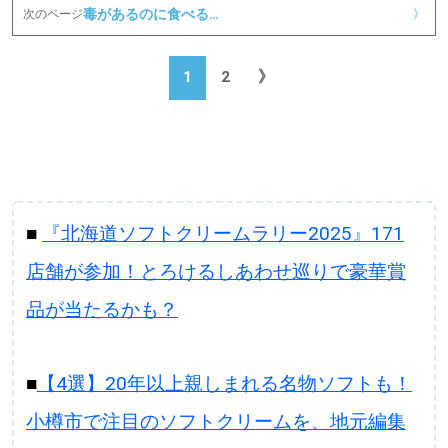
毒があるのに食べる…
次のページ
》
1
2
》
■
『北海道ソフトクリームラリー2025』171
店舗が参加！とろけるしあわせ巡りで豪華賞
品が当たるかも？
■
【4選】20年以上親しまれる名物ソフトも！
小樽市で注目のソフトクリームを、地元編集