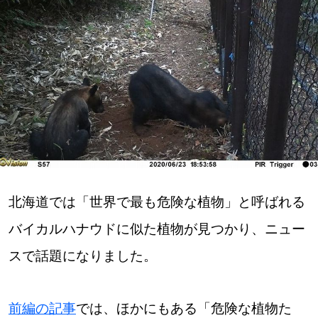
深める
ゆるむ
SitakkeTV
LOCAL
ローカルエリア
all
北海道では「世界で最も危険な植物」と呼ばれる
バイカルハナウドに似た植物が見つかり、ニュー
札幌
スで話題になりました。
道北
前編の記事
では、ほかにもある「危険な植物た
道南