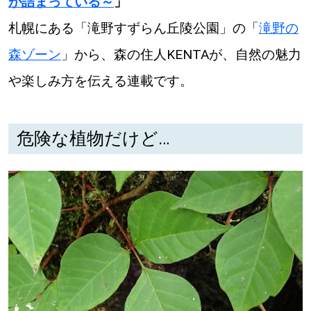
が詰まっている～
」
【札幌のお気に入りを見つけたい】
札幌にある「滝野すずらん丘陵公園」の「
滝野の
【道央のお気に入りを見つけたい】
森ゾーン
」から、森の住人KENTAが、自然の魅力
【道北のお気に入りを見つけたい】
や楽しみ方を伝える連載です。
【道東のお気に入りを見つけたい】
危険な植物だけど…
北海道で暮らす、あなたとつくる、
明日への”きっかけ”WEBマガジン