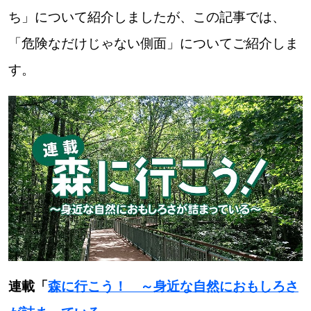
ち」について紹介しましたが、この記事では、
道東
「危険なだけじゃない側面」についてご紹介しま
道央
す。
KEYWORD
キーワード
Sitakke編集部あい
【いろんな価値観や生き方に触れたい】
Sitakke編集部 IKU
【暮らしの知恵を身につけたい】
【まったり楽しみたい】
札幌市
連載「
森に行こう！ ～身近な自然におもしろさ