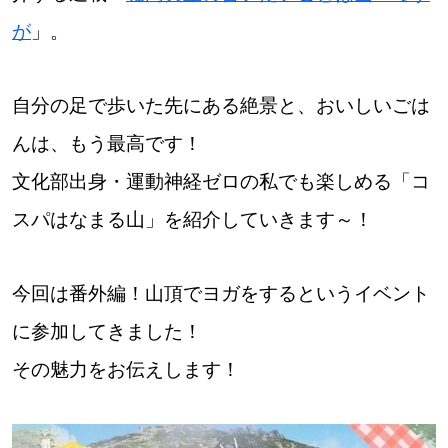
が
」。
道東
道央
自分の足で歩いた先にある絶景と、おいしいごは
んは、もう最高です！
KEYWORD
キーワード
文化部出身・運動神経ゼロの私でも楽しめる「コ
Sitakke編集部あい
スパはなまる山」を紹介していきます～！
【いろんな価値観や生き方に触れたい】
今回は番外編！山頂でヨガをするというイベント
Sitakke編集部 IKU
に参加してきました！
【暮らしの知恵を身につけたい】
その魅力をお伝えします！
【まったり楽しみたい】
札幌市