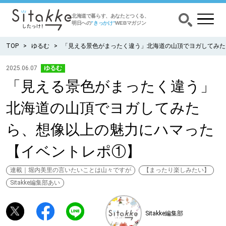
北海道で暮らす、あなたとつくる、
明日への
”きっかけ”
WEBマガジン
TOP
ゆるむ
「見える景色がまったく違う」北海道の山頂でヨガしてみた
2025.06.07
ゆるむ
「見える景色がまったく違う」
CATEGORY
カテゴリー
北海道の山頂でヨガしてみた
食べる
ら、想像以上の魅力にハマった
出かける
【イベントレポ①】
暮らす
連載｜堀内美里の言いたいことは山々ですが
【まったり楽しみたい】
Sitakke編集部あい
みがく
Sitakke編集部
育む