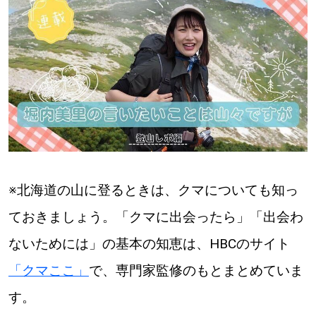
【札幌のお気に入りを見つけたい】
【道央のお気に入りを見つけたい】
【道北のお気に入りを見つけたい】
【道東のお気に入りを見つけたい】
※北海道の山に登るときは、クマについても知っ
ておきましょう。「クマに出会ったら」「出会わ
北海道で暮らす、あなたとつくる、
明日への”きっかけ”WEBマガジン
ないためには」の基本の知恵は、HBCのサイト
「クマここ」
で、専門家監修のもとまとめていま
す。