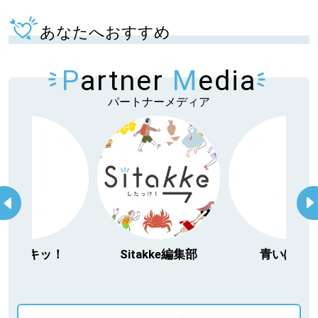
あなたへおすすめ
P
artner
M
edia
パートナーメディア
ッ！
Sitakke編集部
青いぽすと