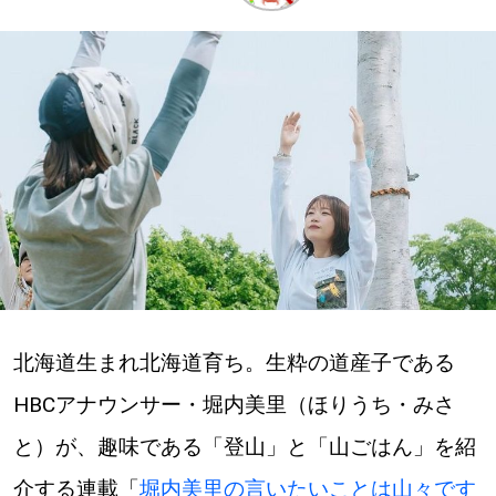
深める
ゆるむ
SitakkeTV
LOCAL
ローカルエリア
all
北海道生まれ北海道育ち。生粋の道産子である
札幌
HBCアナウンサー・堀内美里（ほりうち・みさ
道北
と）が、趣味である「登山」と「山ごはん」を紹
道南
介する連載「
堀内美里の言いたいことは山々です