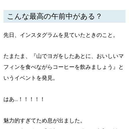
こんな最高の午前中がある？
パートナーメディア
Sitakkeパートナー
先日、インスタグラムを見ていたときのこと。
運営会社
広告掲載
情報提供・お問い合わせ
利用規約
たまたま、『山でヨガをしたあとに、おいしいマ
フィンを食べながらコーヒーを飲みましょう』と
プライバシーポリシー
いうイベントを発見。
閉じる
はあ…！！！！！
魅力的すぎてため息が出ました。