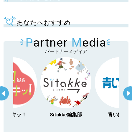
あなたへおすすめ
P
artner
M
edia
パートナーメディア
itakke編集部
青いぽすと
「北海道３大か
動物」プロジ