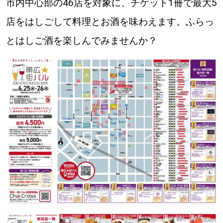
市内中心部の46店を対象に、チケット1冊で最大5
道東
店をはしごして料理とお酒を味わえます。ふらっ
とはしご酒を楽しんでみませんか？
道央
KEYWORD
キーワード
Sitakke編集部あい
【いろんな価値観や生き方に触れたい】
Sitakke編集部 IKU
【まったり楽しみたい】
【暮らしの知恵を身につけたい】
札幌市
【札幌のお気に入りを見つけたい】