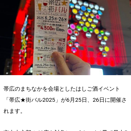
深める
ゆるむ
SitakkeTV
LOCAL
ローカルエリア
all
帯広のまちなかを会場としたはしご酒イベント
札幌
「帯広★街バル2025」が6月25日、26日に開催さ
れます。
道北
道南