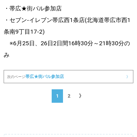
・帯広★街バル参加店
・セブン‐イレブン帯広西1条店(北海道帯広市西1
条南9丁目17-2)
※6月25日、26日2日間16時30分～21時30分の
み
帯広★街バル参加店
次のページ
》
1
2
》