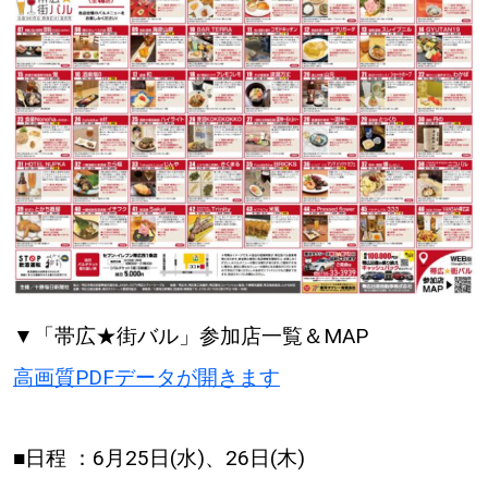
【道央のお気に入りを見つけたい】
【道北のお気に入りを見つけたい】
【道東のお気に入りを見つけたい】
北海道で暮らす、あなたとつくる、
明日への”きっかけ”WEBマガジン
▼「帯広★街バル」参加店一覧＆MAP
高画質PDFデータが開きます
■日程 ：6月25日(水)、26日(木)