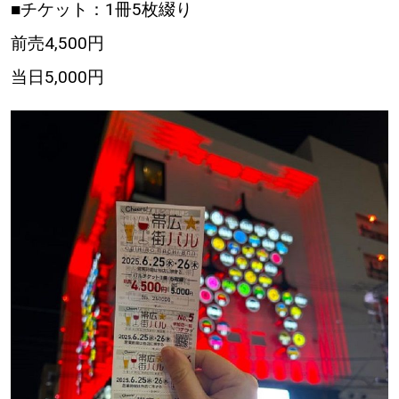
■チケット：1冊5枚綴り
パートナーメディア
Sitakkeパートナー
前売4,500円
運営会社
広告掲載
当日5,000円
情報提供・お問い合わせ
利用規約
プライバシーポリシー
閉じる