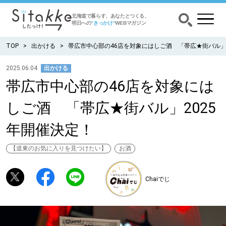
北海道で暮らす、あなたとつくる、
明日への
”きっかけ”
WEBマガジン
TOP
出かける
帯広市中心部の46店を対象にはしご酒 「帯広★街バル」
2025.06.04
出かける
帯広市中心部の46店を対象には
CATEGORY
カテゴリー
しご酒 「帯広★街バル」2025
食べる
年開催決定！
出かける
【道東のお気に入りを見つけたい】
お酒
暮らす
Chaiでじ
みがく
育む