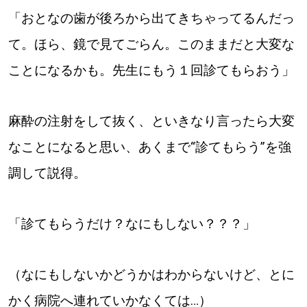
「おとなの歯が後ろから出てきちゃってるんだっ
パートナーメディア
Sitakkeパートナー
て。ほら、鏡で見てごらん。このままだと大変な
運営会社
広告掲載
ことになるかも。先生にもう１回診てもらおう」
情報提供・お問い合わせ
利用規約
麻酔の注射をして抜く、といきなり言ったら大変
プライバシーポリシー
なことになると思い、あくまで“診てもらう”を強
調して説得。
閉じる
「診てもらうだけ？なにもしない？？？」
（なにもしないかどうかはわからないけど、とに
かく病院へ連れていかなくては…）