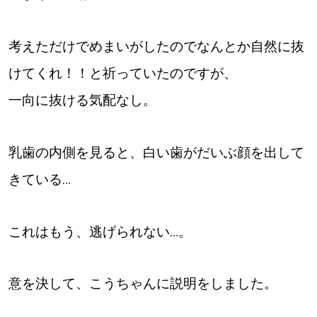
【道央のお気に入りを見つけたい】
【道北のお気に入りを見つけたい】
考えただけでめまいがしたのでなんとか自然に抜
けてくれ！！と祈っていたのですが、
【道東のお気に入りを見つけたい】
一向に抜ける気配なし。
乳歯の内側を見ると、白い歯がだいぶ顔を出して
きている…
北海道で暮らす、あなたとつくる、
明日への”きっかけ”WEBマガジン
これはもう、逃げられない…。
意を決して、こうちゃんに説明をしました。