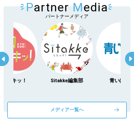
P
artner
M
edia
パートナーメディア
Sitakke編集部
青いぽすと
「北海
動物」フ
メディア一覧へ