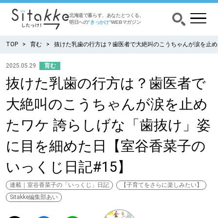
北海道で暮らす、あなたとつくる、
明日への
”きっかけ”
WEBマガジン
TOP
育む
抜けた乳歯の行方は？歯医者で大絶叫のこうちゃんが涙を止め
2025.05.29
育む
抜けた乳歯の行方は？歯医者で
CATEGORY
カテゴリー
大絶叫のこうちゃんが涙を止め
食べる
たワケ 誇らしげな「歯抜け」姿
出かける
に目を細めた日【室谷香菜子の
いっくじ日記#15】
暮らす
連載｜室谷香菜子の「いっくじ」日記
【子育てをさらに楽しみたい】
みがく
Sitakke編集部あい
育む