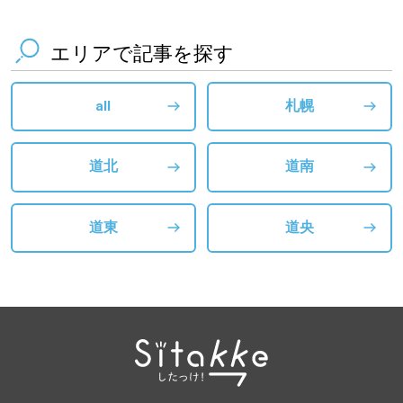
エリアで記事を探す
all
札幌
道北
道南
道東
道央