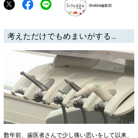
Sitakke編集部
深める
ゆるむ
考えただけでもめまいがする…
SitakkeTV
LOCAL
ローカルエリア
all
札幌
道北
道南
数年前、歯医者さんで少し痛い思いをして以来、