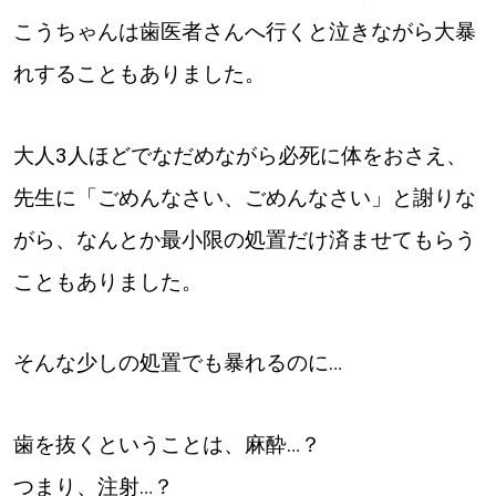
こうちゃんは歯医者さんへ行くと泣きながら大暴
道東
れすることもありました。
道央
大人3人ほどでなだめながら必死に体をおさえ、
KEYWORD
キーワード
先生に「ごめんなさい、ごめんなさい」と謝りな
がら、なんとか最小限の処置だけ済ませてもらう
Sitakke編集部あい
こともありました。
【いろんな価値観や生き方に触れたい】
Sitakke編集部 IKU
【まったり楽しみたい】
そんな少しの処置でも暴れるのに…
【暮らしの知恵を身につけたい】
札幌市
歯を抜くということは、麻酔…？
【札幌のお気に入りを見つけたい】
つまり、注射…？