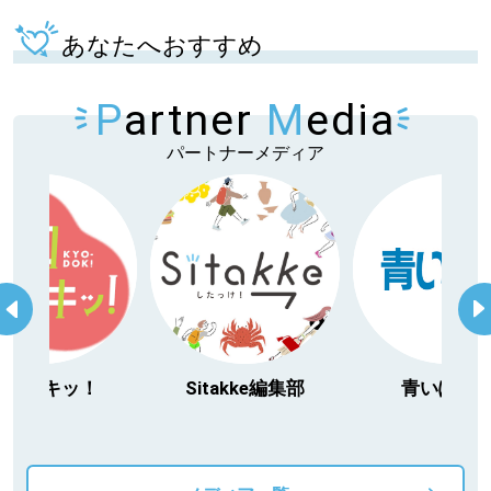
あなたへおすすめ
P
artner
M
edia
パートナーメディア
itakke編集部
青いぽすと
「北海道３大か
動物」プロジ