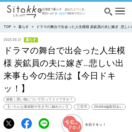
北海道で暮らす、あなたとつくる、
明日への
”きっかけ”
WEBマガジン
TOP
暮らす
ドラマの舞台で出会った人生模様 炭鉱員の夫に嫁ぎ…悲し
2025.05.21
暮らす
ドラマの舞台で出会った人生模
CATEGORY
カテゴリー
様 炭鉱員の夫に嫁ぎ…悲しい出
食べる
来事も今の生活は【今日ドキ
出かける
ッ！】
暮らす
連載｜買い物について行ってイイですか？
【いろんな価値観や生き方に触れたい】
三笠市
Sitakke編集部あい
みがく
今日ドキッ！
育む