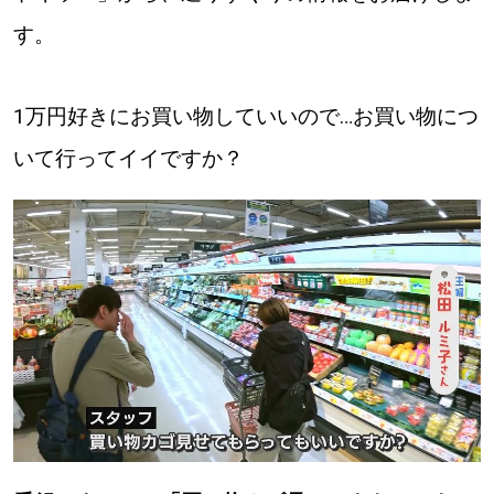
す。
道東
道央
1万円好きにお買い物していいので…お買い物につ
いて行ってイイですか？
KEYWORD
キーワード
Sitakke編集部あい
【いろんな価値観や生き方に触れたい】
Sitakke編集部 IKU
【暮らしの知恵を身につけたい】
【まったり楽しみたい】
札幌市