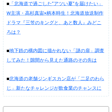
■
「北海道で過ごした”アツい夏”を届けたい」
W主演・高杉真宙×柄本時生！北海道放送制作
ドラマ『三笠のキングと、あと数人』みどこ
ろは？
■
地下鉄の構内図に描かれない「謎の扉」調査
してみた！隙間から見えた通路のその先は
■
北海道の老舗ジンギスカン店が「二足のわら
じ」新たなチャレンジが飲食業のチャンスに