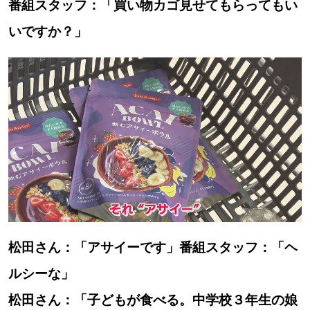
番組スタッフ：「買い物カゴ見せてもらってもい
【札幌のお気に入りを見つけたい】
いですか？」
【道央のお気に入りを見つけたい】
【道北のお気に入りを見つけたい】
【道東のお気に入りを見つけたい】
北海道で暮らす、あなたとつくる、
明日への”きっかけ”WEBマガジン
松田さん：「アサイーです」番組スタッフ：「ヘ
ルシーな」
松田さん：「子どもが食べる。中学校３年生の娘