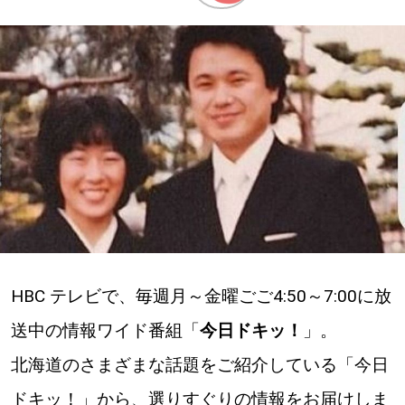
深める
ゆるむ
SitakkeTV
LOCAL
ローカルエリア
all
HBC テレビで、毎週月～金曜ごご4:50～7:00に放
札幌
送中の情報ワイド番組「
今日ドキッ！
」。
道北
北海道のさまざまな話題をご紹介している「今日
道南
ドキッ！」から、選りすぐりの情報をお届けしま