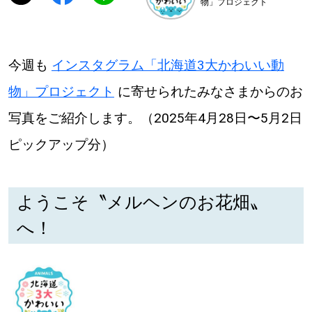
物」プロジェクト
深める
今週も
インスタグラム「北海道3大かわいい動
ゆるむ
物」プロジェクト
に寄せられたみなさまからのお
SitakkeTV
写真をご紹介します。（2025年4月28日〜5月2日
ピックアップ分）
LOCAL
ローカルエリア
all
ようこそ〝メルヘンのお花畑〟
へ！
札幌
道北
道南