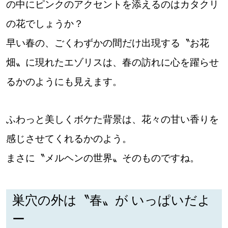
の中にピンクのアクセントを添えるのはカタクリ
【札幌のお気に入りを見つけたい】
の花でしょうか？
【道央のお気に入りを見つけたい】
早い春の、ごくわずかの間だけ出現する〝お花
【道北のお気に入りを見つけたい】
畑〟に現れたエゾリスは、春の訪れに心を躍らせ
【道東のお気に入りを見つけたい】
るかのようにも見えます。
ふわっと美しくボケた背景は、花々の甘い香りを
感じさせてくれるかのよう。
まさに〝メルヘンの世界〟そのものですね。
北海道で暮らす、あなたとつくる、
明日への”きっかけ”WEBマガジン
巣穴の外は〝春〟が いっぱいだよ
ー