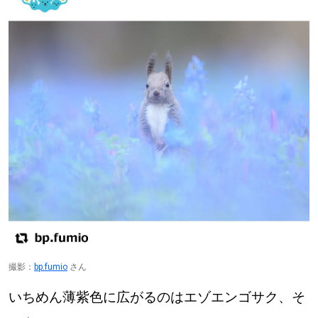
道東
道央
KEYWORD
キーワード
Sitakke編集部あい
【いろんな価値観や生き方に触れたい】
Sitakke編集部 IKU
【暮らしの知恵を身につけたい】
撮影：
bp.fumio
さん
【まったり楽しみたい】
札幌市
いちめん薄紫色に広がるのはエゾエンゴサク、そ