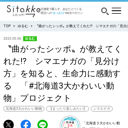
北海道で暮らす、あなたとつくる、
明日への
”きっかけ”
WEBマガジン
TOP
ゆるむ
〝曲がったシッポ〟が教えてくれた!? シマエナガの「見分
2025.05.06
ゆるむ
〝曲がったシッポ〟が教えてく
CATEGORY
カテゴリー
れた!? シマエナガの「見分け
食べる
方」を知ると、生命力に感動す
出かける
る 「#北海道3大かわいい動
物」プロジェクト
暮らす
北海道3大かわいい動物
【まったり楽しみたい】
シマエナガ
みがく
「北海道３大かわいい動
育む