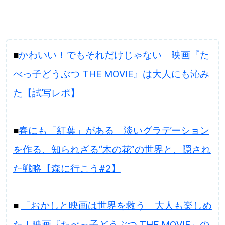
■
かわいい！でもそれだけじゃない 映画『た
べっ子どうぶつ THE MOVIE』は大人にも沁み
た【試写レポ】
■
春にも「紅葉」がある 淡いグラデーション
を作る、知られざる“木の花”の世界と、隠され
た戦略【森に行こう#2】
■
「おかしと映画は世界を救う」大人も楽しめ
た！映画『たべっ子どうぶつ THE MOVIE』の