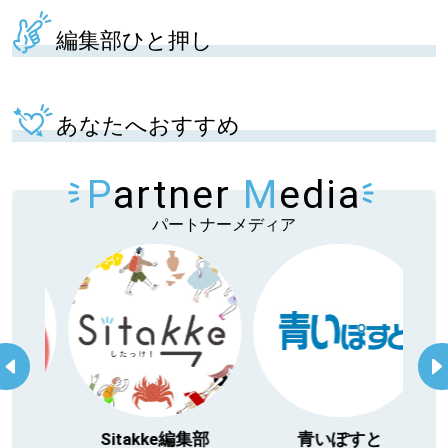
編集部ひと押し
あなたへおすすめ
P
artner
M
edia
パートナーメディア
itakke編集部
青いぽすと
「北海道３大か