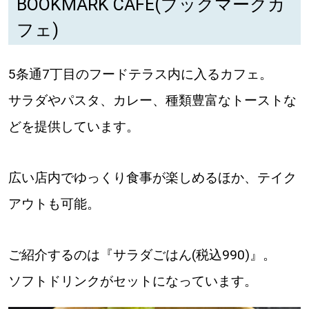
BOOKMARK CAFE(ブックマークカ
フェ)
深める
5条通7丁目のフードテラス内に入るカフェ。
ゆるむ
サラダやパスタ、カレー、種類豊富なトーストな
SitakkeTV
どを提供しています。
LOCAL
ローカルエリア
広い店内でゆっくり食事が楽しめるほか、テイク
all
アウトも可能。
札幌
ご紹介するのは『サラダごはん(税込990)』。
道北
ソフトドリンクがセットになっています。
道南