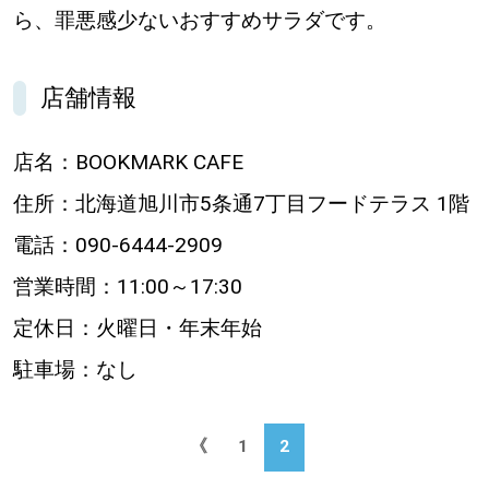
ら、罪悪感少ないおすすめサラダです。
パートナーメディア
Sitakkeパートナー
店舗情報
運営会社
広告掲載
店名：BOOKMARK CAFE
情報提供・お問い合わせ
利用規約
住所：北海道旭川市5条通7丁目フードテラス 1階
電話：090-6444-2909
プライバシーポリシー
営業時間：11:00～17:30
定休日：火曜日・年末年始
閉じる
駐車場：なし
《
1
2