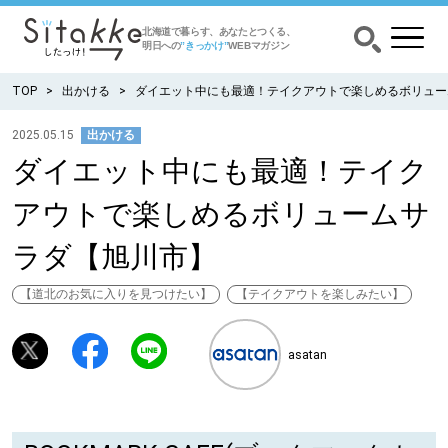
北海道で暮らす、あなたとつくる、
明日への
”きっかけ”
WEBマガジン
TOP
出かける
ダイエット中にも最適！テイクアウトで楽しめるボリュー
2025.05.15
出かける
ダイエット中にも最適！テイク
CATEGORY
カテゴリー
アウトで楽しめるボリュームサ
食べる
ラダ【旭川市】
出かける
【道北のお気に入りを見つけたい】
【テイクアウトを楽しみたい】
暮らす
asatan
みがく
育む