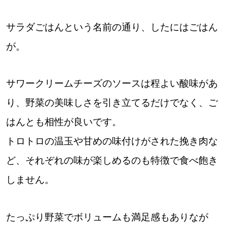
【札幌のお気に入りを見つけたい】
サラダごはんという名前の通り、したにはごはん
【道央のお気に入りを見つけたい】
が。
【道北のお気に入りを見つけたい】
【道東のお気に入りを見つけたい】
サワークリームチーズのソースは程よい酸味があ
り、野菜の美味しさを引き立てるだけでなく、ご
はんとも相性が良いです。
トロトロの温玉や甘めの味付けがされた挽き肉な
北海道で暮らす、あなたとつくる、
ど、それぞれの味が楽しめるのも特徴で食べ飽き
明日への”きっかけ”WEBマガジン
しません。
たっぷり野菜でボリュームも満足感もありなが