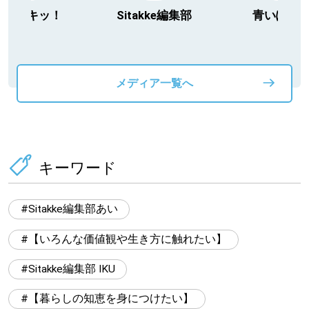
今日ドキッ！
Sitakke編集部
青いぽす
メディア一覧へ
キーワード
Sitakke編集部あい
【いろんな価値観や生き方に触れたい】
Sitakke編集部 IKU
【暮らしの知恵を身につけたい】