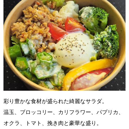
道東
道央
KEYWORD
キーワード
Sitakke編集部あい
【いろんな価値観や生き方に触れたい】
Sitakke編集部 IKU
彩り豊かな食材が盛られた綺麗なサラダ。
【暮らしの知恵を身につけたい】
温玉、ブロッコリー、カリフラワー、パプリカ、
【まったり楽しみたい】
札幌市
オクラ、トマト、挽き肉と豪華な盛り。