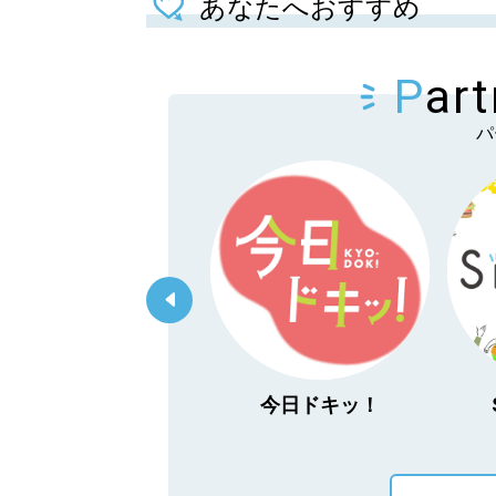
あなたへおすすめ
P
ar
パ
「あぐり王国北海道
今日ドキッ！
NEXT」