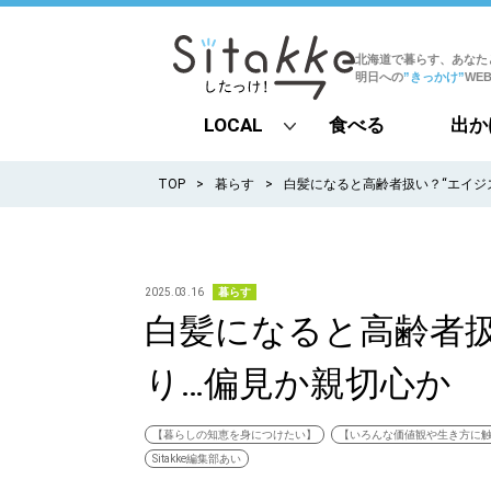
北海道で暮らす、あなた
明日への
”きっかけ”
WE
LOCAL
食べる
出か
all
TOP
暮らす
白髪になると高齢者扱い？“エイジ
札幌
道北
2025.03.16
暮らす
白髪になると高齢者扱
道南
り…偏見か親切心か
道東
道央
【暮らしの知恵を身につけたい】
【いろんな価値観や生き方に
Sitakke編集部あい