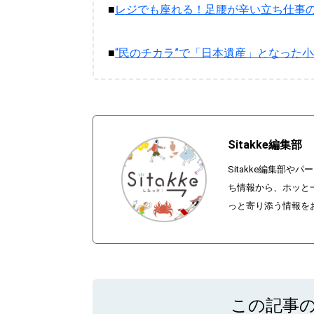
■
レジでも座れる！足腰が辛い立ち仕事
閉じる
■
“民のチカラ”で「日本遺産」となった
Sitakke編集部
Sitakke編集部
ち情報から、ホッと
っと寄り添う情報を
この記事