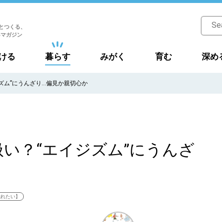
とつくる、
Bマガジン
ける
暮らす
みがく
育む
深め
ズム”にうんざり…偏見か親切心か
い？“エイジズム”にうんざ
触れたい】