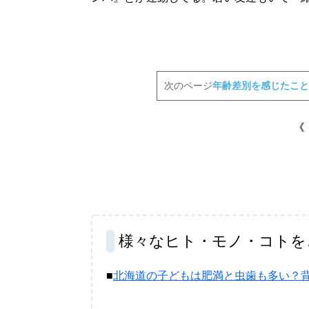
次のページ
年齢差別を感じたこと
北海道で暮らす、あなたとつくる、
《
明日への”きっかけ”WEBマガジン
パートナーメディア
Sitakkeパートナー
様々なヒト・モノ・コトを
運営会社
広告掲載
情報提供・お問い合わせ
プライバシーポリシー
■
北海道の子どもは肥満と虫歯も多い？