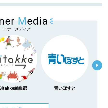
tner
M
edia
ートナーメディア
Sitakke編集部
青いぽすと
「北海
物」