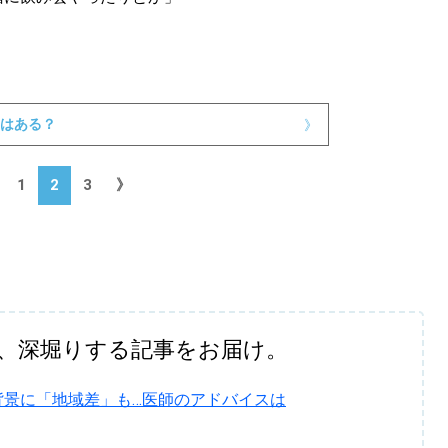
SEARCH
検索する
CATEGORY
はある？
》
カテゴリー
1
2
3
》
LOCAL
ローカルエリア
KEYWORD
キーワード
、深堀りする記事をお届け。
利用規約
Sitakke編集部あい
Sitakke編集部 IKU
背景に「地域差」も…医師のアドバイスは
【まったり楽しみたい