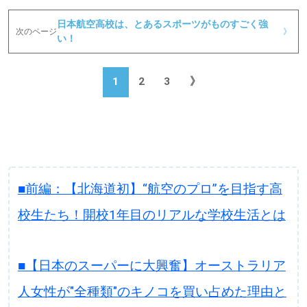
日本航空高校は、とあるスポーツがものすごく強
次のページ
》
い！
1
2
3
》
■前編：【北海道初】“航空のプロ”を目指す高
校生たち！開校1年目のリアルな学校生活とは
■【日本のスーパーに大興奮】オーストラリア
人女性が"全種類"のキノコを買い占めた理由と