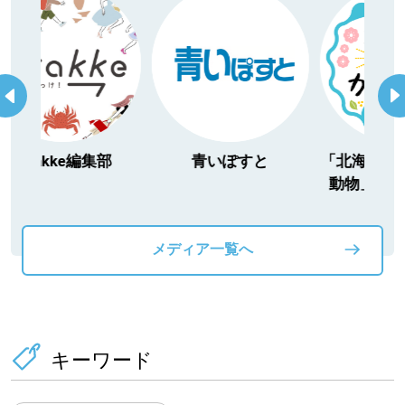
itakke編集部
青いぽすと
「北海道３大か
動物」プロジ
メディア一覧へ
キーワード