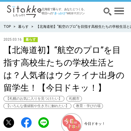
北海道で暮らす、あなたとつくる、
明日への
”きっかけ”
WEBマガジン
TOP
暮らす
【北海道初】“航空のプロ”を目指す高校生たちの学校生活
2025.03.16
暮らす
【北海道初】“航空のプロ”を目
CATEGORY
カテゴリー
指す高校生たちの学校生活と
食べる
は？人気者はウクライナ出身の
出かける
留学生！【今日ドキッ！】
暮らす
【札幌のお気に入りを見つけたい】
札幌市
【いろんな価値観や生き方に触れたい】
教育・学びの場
みがく
今日ドキッ！
育む