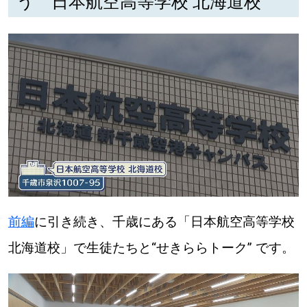
う 日本航空高等学校 北海道校
【道央のお気に入りを見つけたい】
【道北のお気に入りを見つけたい】
【道東のお気に入りを見つけたい】
北海道で暮らす、あなたとつくる、
明日への”きっかけ”WEBマガジン
前編
に引き続き、千歳にある「日本航空高等学校
北海道校」で生徒たちと“せきららトーク” です。