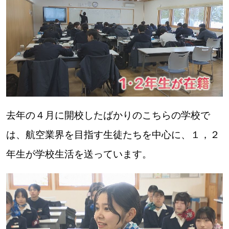
パートナーメディア
Sitakkeパートナー
運営会社
広告掲載
情報提供・お問い合わせ
利用規約
プライバシーポリシー
去年の４月に開校したばかりのこちらの学校で
は、航空業界を目指す生徒たちを中心に、１，２
閉じる
年生が学校生活を送っています。