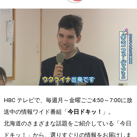
深める
ゆるむ
SitakkeTV
LOCAL
ローカルエリア
all
HBC テレビで、毎週月～金曜ごご4:50～7:00に放
札幌
送中の情報ワイド番組「
今日ドキッ！
」。
道北
北海道のさまざまな話題をご紹介している「今日
道南
ドキッ！」から、選りすぐりの情報をお届けしま