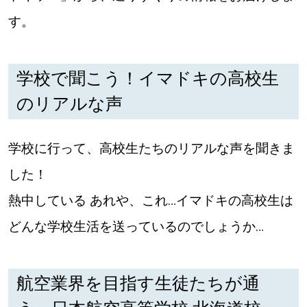
す。
道東
道央
学校で聞こう！イマドキの高校生
のリアルな声
KEYWORD
キーワード
学校に行って、高校生たちのリアルな声を聞きま
Sitakke編集部あい
した！
【いろんな価値観や生き方に触れたい】
熱中している あれや、これ…イマドキの高校生は
Sitakke編集部 IKU
【まったり楽しみたい】
どんな学校生活を送っているのでしょうか…
【暮らしの知恵を身につけたい】
札幌市
【札幌のお気に入りを見つけたい】
航空業界を目指す生徒たちが通