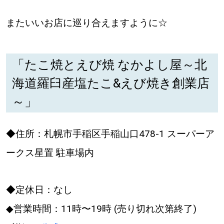
またいいお店に巡り合えますように☆
「たこ焼とえび焼 なかよし屋～北
海道羅臼産塩たこ&えび焼き創業店
～」
◆住所：札幌市⼿稲区⼿稲⼭口478-1 スーパーア
ークス星置 駐⾞場内
◆定休日：なし
◆営業時間：11時〜19時 (売り切れ次第終了)