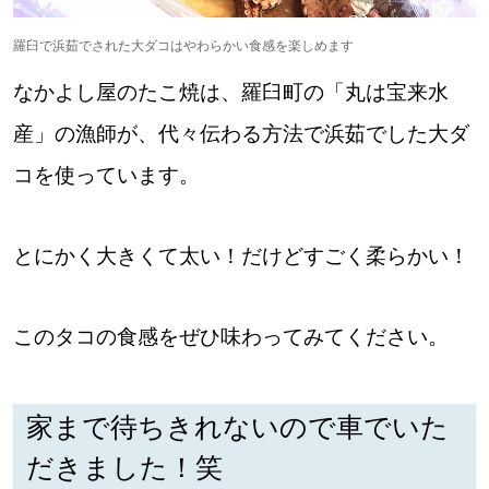
道東
羅臼で浜茹でされた大ダコはやわらかい食感を楽しめます
なかよし屋のたこ焼は、羅臼町の「丸は宝来水
道央
産」の漁師が、代々伝わる方法で浜茹でした大ダ
コを使っています。
KEYWORD
キーワード
Sitakke編集部あい
とにかく大きくて太い！だけどすごく柔らかい！
【いろんな価値観や生き方に触れたい】
このタコの食感をぜひ味わってみてください。
Sitakke編集部 IKU
【暮らしの知恵を身につけたい】
家まで待ちきれないので車でいた
【まったり楽しみたい】
札幌市
だきました！笑