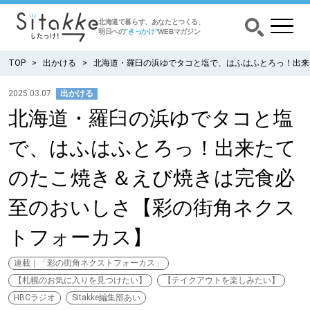
北海道で暮らす、あなたとつくる、
明日への
”きっかけ”
WEBマガジン
TOP
出かける
北海道・羅臼の浜ゆでタコと塩で、はふはふとろっ！出来
2025.03.07
出かける
北海道・羅臼の浜ゆでタコと塩
CATEGORY
カテゴリー
で、はふはふとろっ！出来たて
食べる
のたこ焼き＆えび焼きは完食必
出かける
至のおいしさ【彩の街角ネクス
トフォーカス】
暮らす
連載｜「彩の街角ネクストフォーカス」
みがく
【札幌のお気に入りを見つけたい】
【テイクアウトを楽しみたい】
HBCラジオ
Sitakke編集部あい
育む