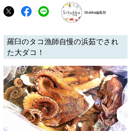
Sitakke編集部
深める
ゆるむ
羅臼のタコ漁師自慢の浜茹でされ
SitakkeTV
た大ダコ！
LOCAL
ローカルエリア
all
札幌
道北
道南