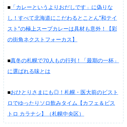
■
「カレーというよりおだしです」に偽りな
し！すべて北海道にこだわるとことん“和テイ
スト”の極上スープカレーは具材も意外！【彩
の街角ネクストフォーカス】
■
真冬の札幌で70人もの行列！「最期の一杯」
に選ばれる味とは
■
おひとりさまにも◎！札幌・医大前のビスト
ロでゆったりソロ飲みタイム【カフェ＆ビス
トロ カラナシ】（札幌中央区）