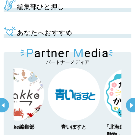
編集部ひと押し
あなたへおすすめ
P
artner
M
edia
パートナーメディア
itakke編集部
青いぽすと
「北海道３大か
動物」プロジ