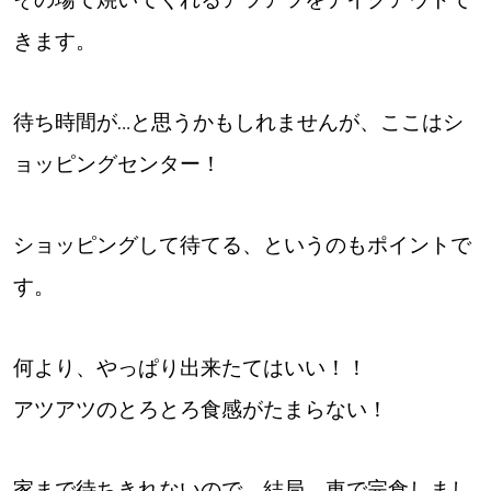
きます。
パートナーメディア
Sitakkeパートナー
待ち時間が…と思うかもしれませんが、ここはシ
運営会社
広告掲載
ョッピングセンター！
情報提供・お問い合わせ
利用規約
ショッピングして待てる、というのもポイントで
プライバシーポリシー
す。
閉じる
何より、やっぱり出来たてはいい！！
アツアツのとろとろ食感がたまらない！
家まで待ちきれないので、結局、車で完食しまし