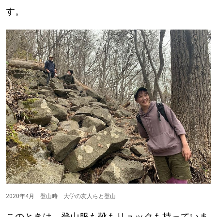
す。
道東
道央
KEYWORD
キーワード
Sitakke編集部あい
【いろんな価値観や生き方に触れたい】
Sitakke編集部 IKU
【まったり楽しみたい】
【暮らしの知恵を身につけたい】
札幌市
2020年4月 登山時 大学の友人らと登山
【札幌のお気に入りを見つけたい】
このときは、登山服も靴もリュックも持っていま