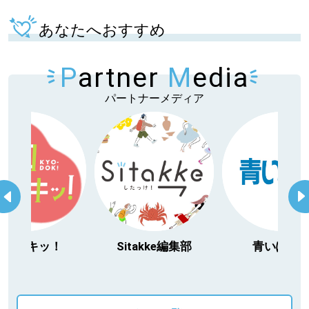
あなたへおすすめ
P
artner
M
edia
パートナーメディア
今日ドキッ！
Sitakke編集部
青いぽす