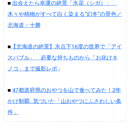
■
出会えたら幸運の絶景「氷花（シガ）」
木々や植物がすべて白く染まる“幻冬”の景色／
北海道・十勝
■
【北海道の絶景】氷点下16度の世界で「アイ
スバブル」 必要な持ちものから「お化けキ
ノコ」まで撮影レポ
」
■
47都道府県のおやつを山で食べてみた！2年
かけ制覇…気づいた「山おやつにふさわしい条
件」