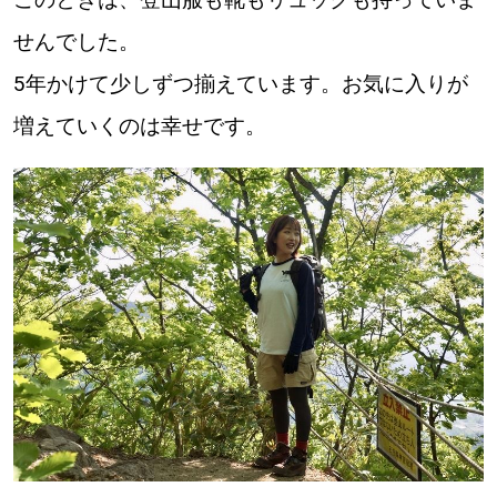
【道央のお気に入りを見つけたい】
せんでした。
【道北のお気に入りを見つけたい】
5年かけて少しずつ揃えています。お気に入りが
【道東のお気に入りを見つけたい】
増えていくのは幸せです。
北海道で暮らす、あなたとつくる、
明日への”きっかけ”WEBマガジン