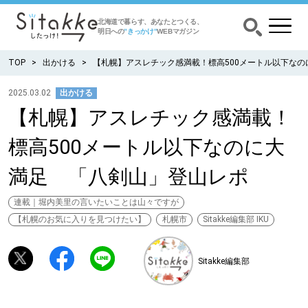
北海道で暮らす、あなたとつくる、
明日への
”きっかけ”
WEBマガジン
TOP
出かける
【札幌】アスレチック感満載！標高500メートル以下な
2025.03.02
出かける
【札幌】アスレチック感満載！
CATEGORY
カテゴリー
標高500メートル以下なのに大
食べる
満足 「八剣山」登山レポ
出かける
連載｜堀内美里の言いたいことは山々ですが
【札幌のお気に入りを見つけたい】
札幌市
Sitakke編集部 IKU
暮らす
Sitakke編集部
みがく
育む