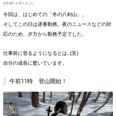
去年春にも登りました
パートナーメディア
Sitakkeパートナー
今回は、はじめての「冬の八剣山」。
運営会社
広告掲載
そしてこの日は遅番勤務。夜のニュースなどの対
応のため、夕方から勤務予定でした。
情報提供・お問い合わせ
利用規約
プライバシーポリシー
仕事前に登るようになるとは…(笑)
自分の成長に驚いています。
閉じる
午前11時 登山開始！