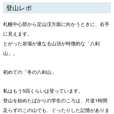
登山レポ
深める
札幌中心部から定山渓方面に向かうときに、右手
ゆるむ
に見えます。
SitakkeTV
とがった岩場が連なる山頂が特徴的な「八剣
山」。
LOCAL
ローカルエリア
all
初めての「冬の八剣山」
札幌
私はもう5回くらいは登っています。
道北
登山を始めたばかりの学生のころは、片道1時間
足らずのこの山でも、ぐったりした記憶がありま
道南