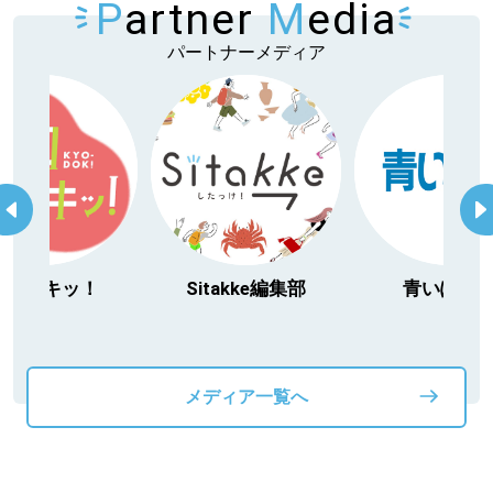
P
artner
M
edia
パートナーメディア
今日ドキッ！
Sitakke編集部
青いぽす
メディア一覧へ