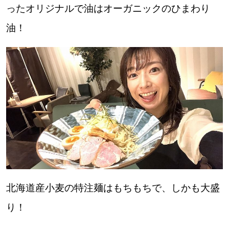
【札幌のお気に入りを見つけたい】
ったオリジナルで油はオーガニックのひまわり
油！
【道央のお気に入りを見つけたい】
【道北のお気に入りを見つけたい】
【道東のお気に入りを見つけたい】
北海道で暮らす、あなたとつくる、
明日への”きっかけ”WEBマガジン
北海道産小麦の特注麺はもちもちで、しかも大盛
り！