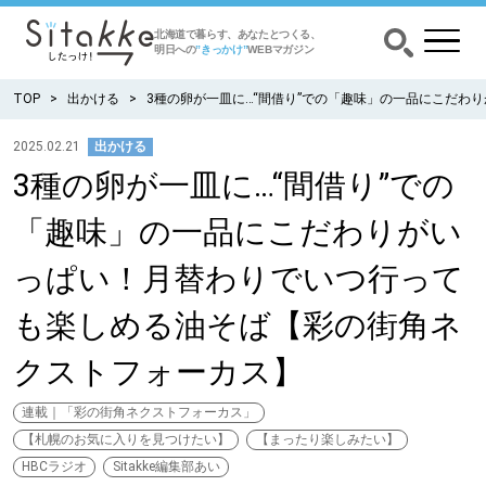
北海道で暮らす、あなたとつくる、
明日への
”きっかけ”
WEBマガジン
TOP
出かける
3種の卵が一皿に…“間借り”での「趣味」の一品にこだ
2025.02.21
出かける
3種の卵が一皿に…“間借り”での
CATEGORY
カテゴリー
「趣味」の一品にこだわりがい
食べる
っぱい！月替わりでいつ行って
出かける
も楽しめる油そば【彩の街角ネ
クストフォーカス】
暮らす
連載｜「彩の街角ネクストフォーカス」
みがく
【札幌のお気に入りを見つけたい】
【まったり楽しみたい】
HBCラジオ
Sitakke編集部あい
育む