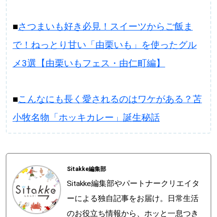
■
さつまいも好き必見！スイーツからご飯ま
で！ねっとり甘い「由栗いも」を使ったグル
メ3選【由栗いもフェス・由仁町編】
■
こんなにも長く愛されるのはワケがある？苫
小牧名物「ホッキカレー」誕生秘話
Sitakke編集部
Sitakke編集部やパートナークリエイタ
ーによる独自記事をお届け。日常生活
のお役立ち情報から、ホッと一息つき