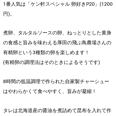
1番人気は「ケン軒スペシャル 卵好きP20」(1200
道東
円)。
道央
煮卵、タルタルソースの卵、ねっとりとした黄身
の食感と旨みを味わえる厚田の飛ぶ鳥農場さんの
KEYWORD
キーワード
有精卵という3種類の卵を楽しめます！
Sitakke編集部あい
(有精卵の調理法はそのときによるそうです)
【いろんな価値観や生き方に触れたい】
Sitakke編集部 IKU
8時間の低温調理で作られた自家製チャーシュー
はやわらかくて食べやすく、旨みが凝縮！
【暮らしの知恵を身につけたい】
【まったり楽しみたい】
札幌市
タレは北海道産の醤油を煮詰めて昆布を入れて作