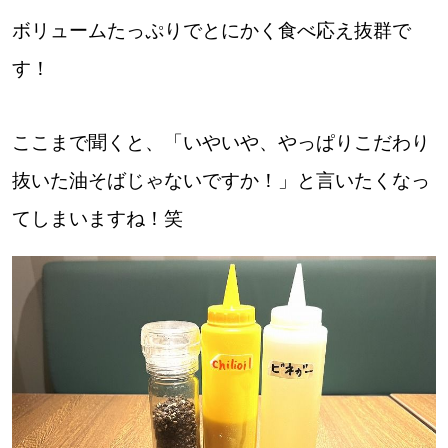
ボリュームたっぷりでとにかく食べ応え抜群で
す！
パートナーメディア
Sitakkeパートナー
運営会社
広告掲載
ここまで聞くと、「いやいや、やっぱりこだわり
抜いた油そばじゃないですか！」と言いたくなっ
情報提供・お問い合わせ
利用規約
てしまいますね！笑
プライバシーポリシー
閉じる