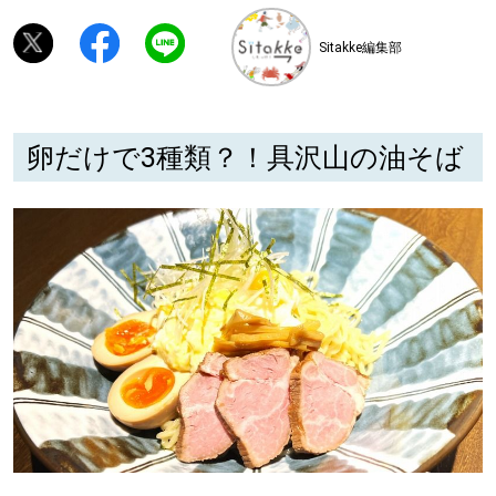
Sitakke編集部
深める
ゆるむ
卵だけで3種類？！具沢山の油そば
SitakkeTV
LOCAL
ローカルエリア
all
札幌
道北
道南