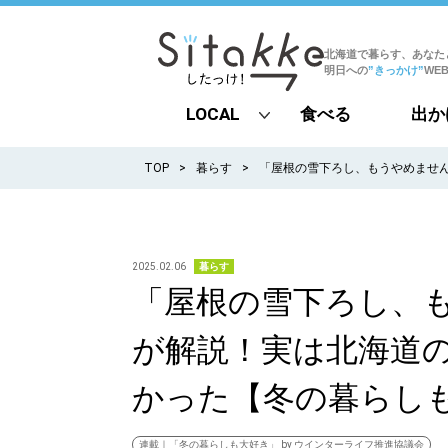
北海道で暮らす、あなた
明日への
”きっかけ”
WE
LOCAL
食べる
出か
all
TOP
暮らす
「屋根の雪下ろし、もうやめませ
札幌
道北
2025.02.06
暮らす
「屋根の雪下ろし、
道南
が解説！実は北海道
道東
かった【冬の暮らし
道央
連載｜「冬の暮らしも大好き」 by ウインターライフ推進協議会