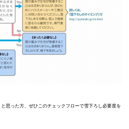
KEYWORD
キーワード
利用規約
Sitakke編集部あい
Sitakke編集部 IKU
【まったり楽しみたい
【道央のお気に入りを
【道東のお気に入りを
」と思った方、ぜひこのチェックフローで雪下ろし必要度を