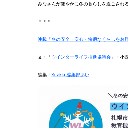
みなさんが健やかに冬の暮らしを過ごされ
＊＊＊
連載「冬の安全・安心・快適なくらしをお
文・「
ウインターライフ推進協議会
」・小
編集：
Sitakke編集部あい