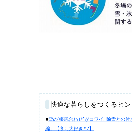
快適な暮らしをつくるヒン
■
雪の“帳尻合わせ”がコワイ…除雪との
編」【冬も大好き#7】