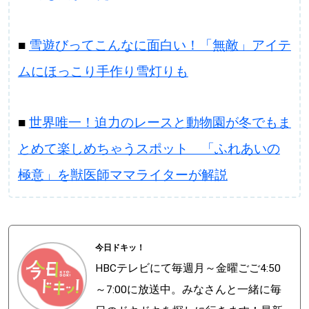
■
雪遊びってこんなに面白い！「無敵」アイテ
ムにほっこり手作り雪灯りも
■
世界唯一！迫力のレースと動物園が冬でもま
とめて楽しめちゃうスポット 「ふれあいの
極意」を獣医師ママライターが解説
今日ドキッ！
HBCテレビにて毎週月～金曜ごご4:50
～7:00に放送中。みなさんと一緒に毎