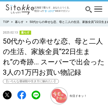
北海道で暮らす、あなたとつくる、
明日への
”きっかけ”
WEBマガジン
TOP
暮らす
50代からの幸せな恋、母と二人の生活、家族全員“22日生まれ
2025.02.13
暮らす
50代からの幸せな恋、母と二人
CATEGORY
カテゴリー
の生活、家族全員“22日生ま
食べる
れ”の奇跡... スーパーで出会った
出かける
3人の1万円お買い物記録
暮らす
【いろんな価値観や生き方に触れたい】
みがく
今日ドキッ！
育む