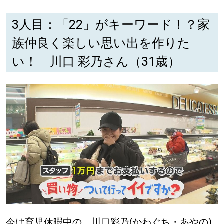
3人目：「22」がキーワード！？家
深める
族仲良く楽しい思い出を作りた
ゆるむ
い！ 川口 彩乃さん（31歳）
SitakkeTV
LOCAL
ローカルエリア
all
札幌
道北
道南
今は育児休暇中の、川口彩乃(かわぐち・あやの)