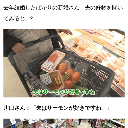
去年結婚したばかりの新婚さん。夫の好物を聞い
パートナーメディア
Sitakkeパートナー
てみると…？
運営会社
広告掲載
情報提供・お問い合わせ
利用規約
プライバシーポリシー
閉じる
川口さん：「夫はサーモンが好きですね。」