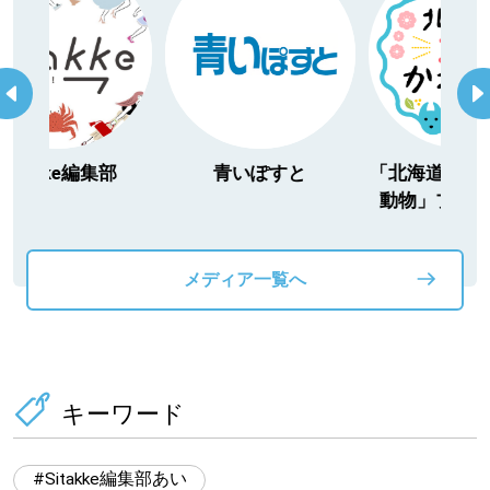
itakke編集部
青いぽすと
「北海道３大か
動物」プロジ
メディア一覧へ
キーワード
Sitakke編集部あい