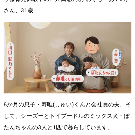
さん、31歳。
道東
道央
KEYWORD
キーワード
Sitakke編集部あい
【いろんな価値観や生き方に触れたい】
Sitakke編集部 IKU
【まったり楽しみたい】
8か月の息子・寿唯(しゅい)くんと会社員の夫、そ
【暮らしの知恵を身につけたい】
札幌市
して、シーズーとトイプードルのミックス犬・ぼ
【札幌のお気に入りを見つけたい】
たんちゃんの3人と1匹で暮らしています。