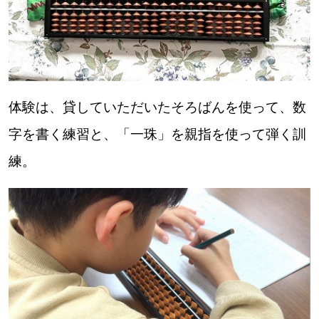
パートナーメディア
Sitakkeパートナー
運営会社
広告掲載
体験は、貸していただいたそろばんを使って、数
情報提供・お問い合わせ
利用規約
字を書く練習と、「一珠」を親指を使って弾く訓
練。
プライバシーポリシー
閉じる