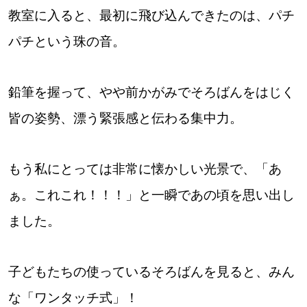
教室に入ると、最初に飛び込んできたのは、パチ
道東
パチという珠の音。
道央
鉛筆を握って、やや前かがみでそろばんをはじく
KEYWORD
皆の姿勢、漂う緊張感と伝わる集中力。
キーワード
Sitakke編集部あい
もう私にとっては非常に懐かしい光景で、「あ
【いろんな価値観や生き方に触れたい】
ぁ。これこれ！！！」と一瞬であの頃を思い出し
Sitakke編集部 IKU
ました。
【暮らしの知恵を身につけたい】
子どもたちの使っているそろばんを見ると、みん
【まったり楽しみたい】
札幌市
な「ワンタッチ式」！