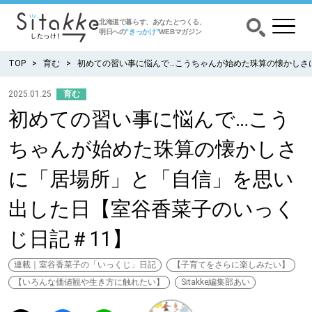
北海道で暮らす、あなたとつくる、
明日への
”きっかけ”
WEBマガジン
TOP
育む
初めての習い事に悩んで…こうちゃんが始めた珠算の懐かしさ
2025.01.25
育む
初めての習い事に悩んで…こう
CATEGORY
カテゴリー
ちゃんが始めた珠算の懐かしさ
食べる
に「居場所」と「自信」を思い
出かける
出した日【室谷香菜子のいっく
じ日記＃11】
暮らす
連載｜室谷香菜子の「いっくじ」日記
【子育てをさらに楽しみたい】
みがく
【いろんな価値観や生き方に触れたい】
Sitakke編集部あい
育む