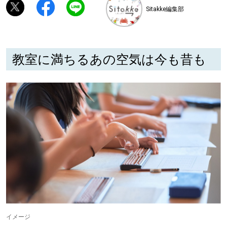
Sitakke編集部
深める
ゆるむ
教室に満ちるあの空気は今も昔も
SitakkeTV
LOCAL
ローカルエリア
all
札幌
道北
イメージ
道南