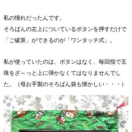
【札幌のお気に入りを見つけたい】
【道央のお気に入りを見つけたい】
私の憧れだったんです。
そろばんの左上についているボタンを押すだけで
【道北のお気に入りを見つけたい】
「ご破算」ができるのが「ワンタッチ式」。
【道東のお気に入りを見つけたい】
私が使っていたのは、ボタンはなく、毎回指で五
珠をざ～っと上に弾かなくてはなりませんでし
た。（母お手製のそろばん袋も懐かしい・・・）
北海道で暮らす、あなたとつくる、
明日への”きっかけ”WEBマガジン