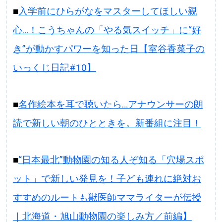
■
入学前にひらがなをマスターしてほしい親
心…！こうちゃんの「やる気スイッチ」に“好
き”が動かすパワーを知った日【室谷香菜子の
いっくじ日記#10】
■
名作絵本を耳で聴いたら…アナウンサーの朗
読で新しい朝のひとときを。新番組に注目！
■
“日本最北”動物園の知る人ぞ知る「穴場スポ
ット」で新しい発見を！子ども連れに絶対お
すすめのルートも獣医師ママライターが伝授
｜北海道・旭山動物園の楽しみ方／前編】