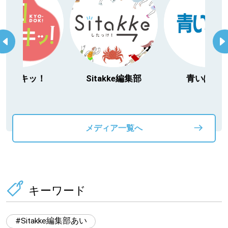
itakke編集部
青いぽすと
「北海道３大か
動物」プロジ
メディア一覧へ
キーワード
Sitakke編集部あい