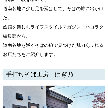
道南各地に少し足を延ばして、そばの旅に出かけ
道東
た。
道央
函館を楽しむライフスタイルマガジン・ハコラク
編集部から、
KEYWORD
キーワード
道南各地を巡るそばの旅で見つけた魅力あふれる
Sitakke編集部あい
お店たちをご紹介します。
【いろんな価値観や生き方に触れたい】
手打ちそば工房 はぎ乃
Sitakke編集部 IKU
【まったり楽しみたい】
【暮らしの知恵を身につけたい】
札幌市
【札幌のお気に入りを見つけたい】