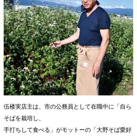
パートナーメディア
Sitakkeパートナー
運営会社
広告掲載
情報提供・お問い合わせ
利用規約
プライバシーポリシー
閉じる
伍楼実店主は、市の公務員として在職中に「自ら
そばを栽培し、
手打ちして食べる」がモットーの「大野そば愛好