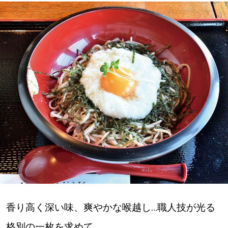
深める
ゆるむ
SitakkeTV
LOCAL
ローカルエリア
all
札幌
道北
香り高く深い味、爽やかな喉越し…職人技が光る
道南
格別の一枚を求めて、