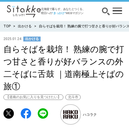
北海道で暮らす、あなたとつくる、
明日への
”きっかけ”
WEBマガジン
TOP
出かける
自らそばを栽培！ 熟練の腕で打つ甘さと香りが好バラン
2025.01.24
出かける
自らそばを栽培！ 熟練の腕で打
CATEGORY
カテゴリー
つ甘さと香りが好バランスの外
食べる
二そばに舌鼓 ｜道南極上そばの
出かける
旅①
暮らす
【道南のお気に入りを見つけたい】
北斗市
みがく
ハコラク
育む