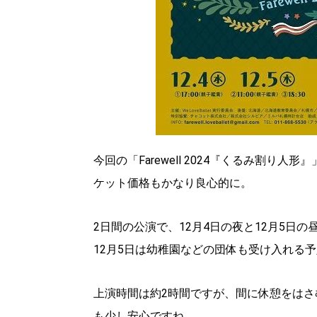
パートナーメディア
Sitakkeパートナー
運営会社
広告掲載
情報提供・お問い合わせ
プライバシーポリシー
閉じる
今回の「Farewell 2024『くるみ割
ケット価格もかなり良心的に。
2日間の公演で、12月4日の夜と12月5日
12月5日は幼稚園などの団体も受け入れる予
上演時間は約2時間ですが、間に休憩をはさ
も少し安心ですね。