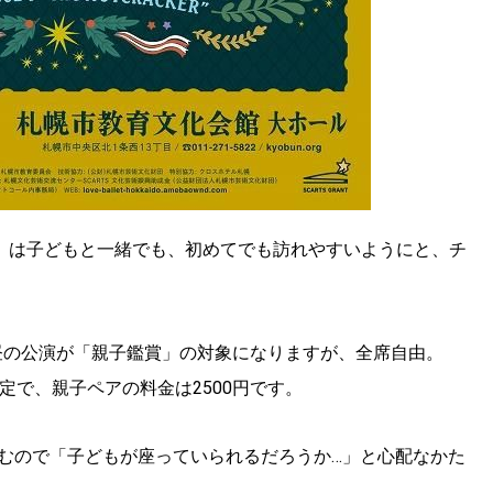
KEYWORD
キーワード
利用規約
Sitakke編集部あい
Sitakke編集部 IKU
【まったり楽しみたい
【道央のお気に入りを
【道東のお気に入りを
り人形』」は子どもと一緒でも、初めてでも訪れやすいようにと、チ
の昼の公演が「親子鑑賞」の対象になりますが、全席自由。
定で、親子ペアの料金は2500円です。
むので「子どもが座っていられるだろうか…」と心配なかた