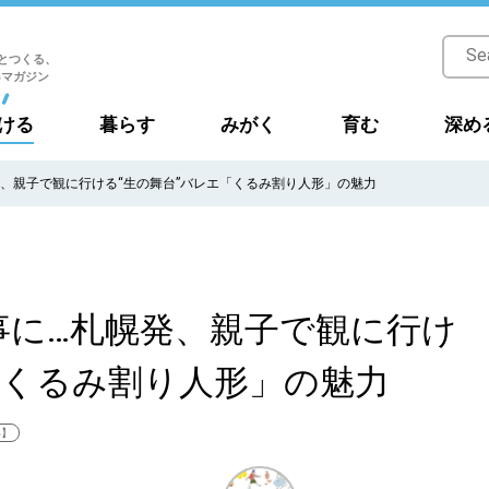
とつくる、
Bマガジン
ける
暮らす
みがく
育む
深め
、親子で観に行ける“生の舞台”バレエ「くるみ割り人形」の魅力
事に…札幌発、親子で観に行け
「くるみ割り人形」の魅力
い】