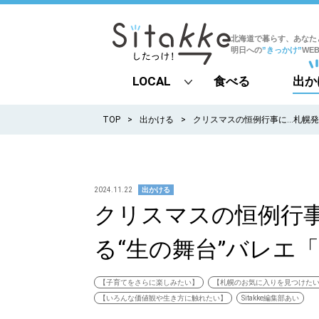
北海道で暮らす、あなた
明日への
”きっかけ”
WE
LOCAL
食べる
出か
all
TOP
出かける
クリスマスの恒例行事に…札幌発
札幌
道北
2024.11.22
出かける
クリスマスの恒例行
道南
る“生の舞台”バレエ
道東
道央
【子育てをさらに楽しみたい】
【札幌のお気に入りを見つけた
【いろんな価値観や生き方に触れたい】
Sitakke編集部あい