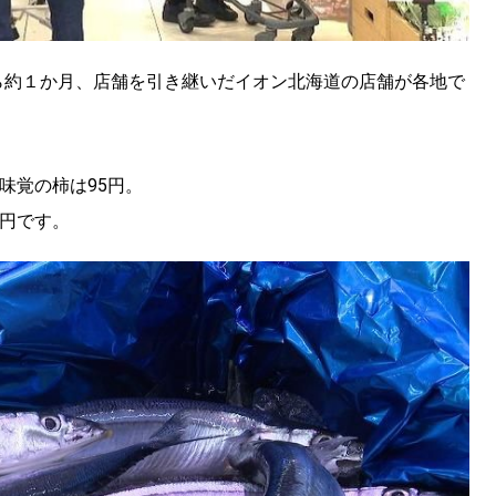
ら約１か月、店舗を引き継いだイオン北海道の店舗が各地で
。
味覚の柿は95円。
5円です。