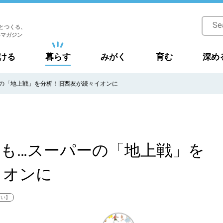
とつくる、
Bマガジン
ける
暮らす
みがく
育む
深め
ーの「地上戦」を分析！旧西友が続々イオンに
アも…スーパーの「地上戦」を
イオンに
たい】