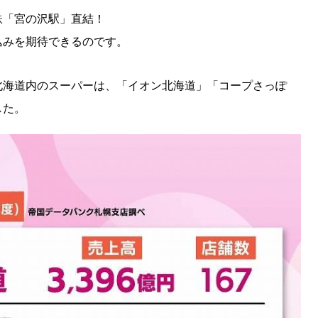
KEYWORD
鉄「宮の沢駅」直結！
キーワード
込みを期待できるのです。
利用規約
Sitakke編集部あい
Sitakke編集部 IKU
北海道内のスーパーは、「イオン北海道」「コープさっぽ
した。
【まったり楽しみたい
【道央のお気に入りを
【道東のお気に入りを