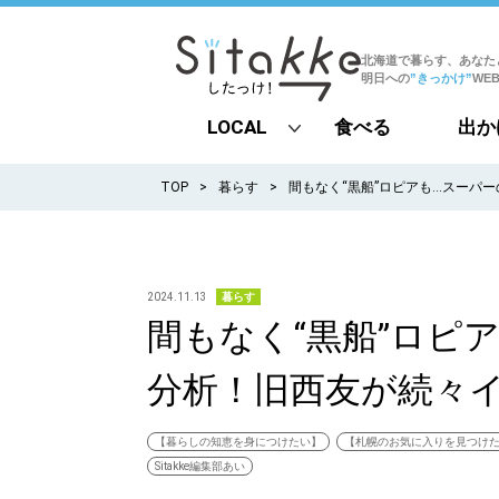
北海道で暮らす、あなた
明日への
”きっかけ”
WE
LOCAL
食べる
出か
all
TOP
暮らす
間もなく“黒船”ロピアも…スーパ
札幌
道北
2024.11.13
暮らす
間もなく“黒船”ロピ
道南
分析！旧西友が続々
道東
道央
【暮らしの知恵を身につけたい】
【札幌のお気に入りを見つけ
Sitakke編集部あい