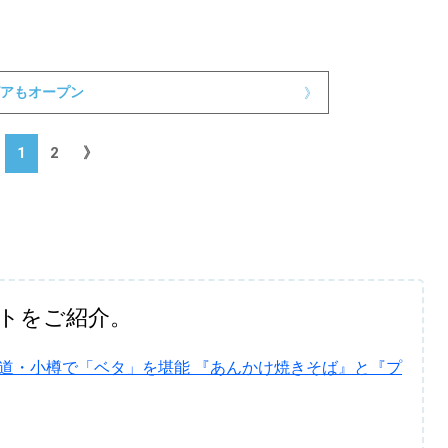
アもオープン
》
1
2
》
トをご紹介。
北海道・小樽で「ベタ」を堪能 『あんかけ焼きそば』と『プ