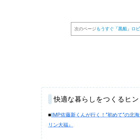
次のページ
もうすぐ「黒船」ロピ
快適な暮らしをつくるヒン
■
IMP.佐藤新くんが行く！”初めて”の
リン大福』