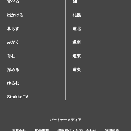
食べる
all
出かける
札幌
暮らす
道北
みがく
道南
育む
道東
深める
道央
ゆるむ
SitakkeTV
パートナーメディア
運営会社
広告掲載
情報提供・お問い合わせ
利用規約