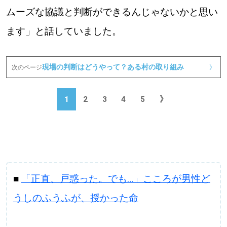
ムーズな協議と判断ができるんじゃないかと思い
ます」と話していました。
現場の判断はどうやって？ある村の取り組み
次のページ
》
1
2
3
4
5
》
■
「正直、戸惑った。でも…」こころが男性ど
うしのふうふが、授かった命