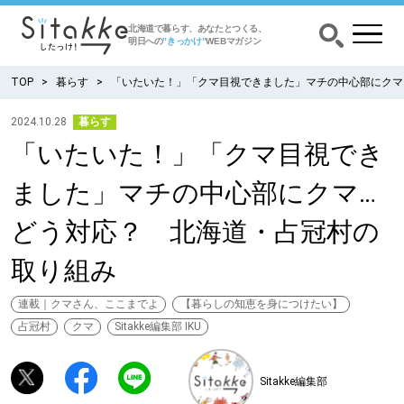
北海道で暮らす、あなたとつくる、
明日への
”きっかけ”
WEBマガジン
TOP
暮らす
「いたいた！」「クマ目視できました」マチの中心部にクマ
2024.10.28
暮らす
「いたいた！」「クマ目視でき
CATEGORY
カテゴリー
ました」マチの中心部にクマ…
食べる
どう対応？ 北海道・占冠村の
出かける
取り組み
暮らす
連載｜クマさん、ここまでよ
【暮らしの知恵を身につけたい】
占冠村
クマ
Sitakke編集部 IKU
みがく
Sitakke編集部
育む