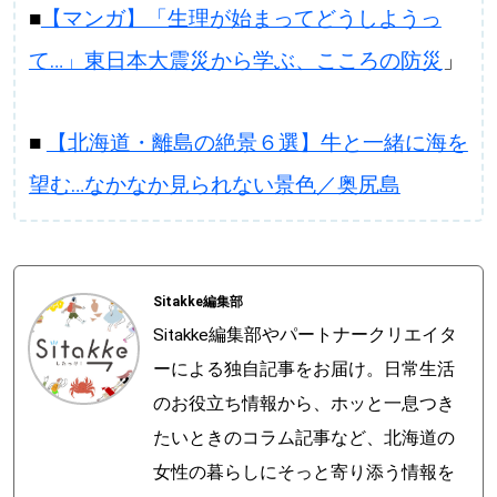
■
【マンガ】「生理が始まってどうしようっ
て…」東日本大震災から学ぶ、こころの防災
」
■
【北海道・離島の絶景６選】牛と一緒に海を
望む…なかなか見られない景色／奥尻島
Sitakke編集部
Sitakke編集部やパートナークリエイタ
ーによる独自記事をお届け。日常生活
のお役立ち情報から、ホッと一息つき
たいときのコラム記事など、北海道の
女性の暮らしにそっと寄り添う情報を