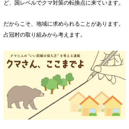
ど、国レベルでクマ対策の転換点に来ています。
パートナーメディア
Sitakkeパートナー
だからこそ、地域に求められることがあります。
運営会社
広告掲載
占冠村の取り組みから考えます。
情報提供・お問い合わせ
利用規約
プライバシーポリシー
閉じる