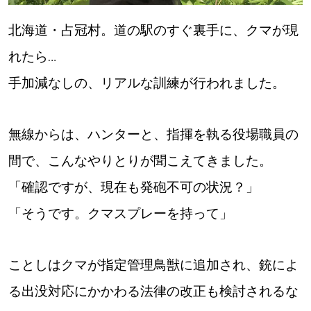
【道央のお気に入りを見つけたい】
北海道・占冠村。道の駅のすぐ裏手に、クマが現
【道北のお気に入りを見つけたい】
れたら…
【道東のお気に入りを見つけたい】
手加減なしの、リアルな訓練が行われました。
無線からは、ハンターと、指揮を執る役場職員の
間で、こんなやりとりが聞こえてきました。
北海道で暮らす、あなたとつくる、
「確認ですが、現在も発砲不可の状況？」
明日への”きっかけ”WEBマガジン
「そうです。クマスプレーを持って」
ことしはクマが指定管理鳥獣に追加され、銃によ
る出没対応にかかわる法律の改正も検討されるな