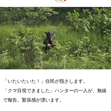
深める
ゆるむ
SitakkeTV
LOCAL
ローカルエリア
all
「いたいたいた！」住民が指さします。
札幌
「クマ目視できました」ハンターの一人が、無線
道北
で報告。緊張感が漂います。
道南