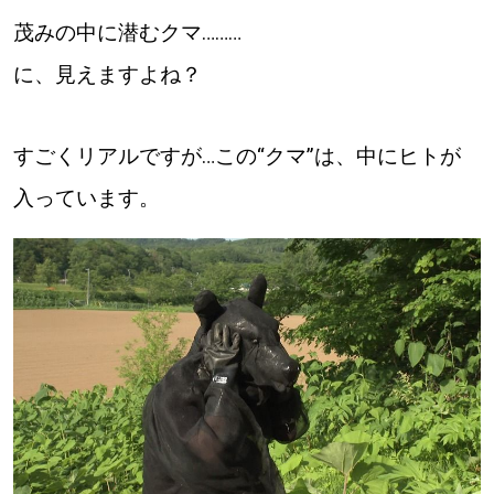
茂みの中に潜むクマ………
道東
に、見えますよね？
道央
すごくリアルですが…この“クマ”は、中にヒトが
KEYWORD
キーワード
入っています。
Sitakke編集部あい
【いろんな価値観や生き方に触れたい】
Sitakke編集部 IKU
【まったり楽しみたい】
【暮らしの知恵を身につけたい】
札幌市
【札幌のお気に入りを見つけたい】