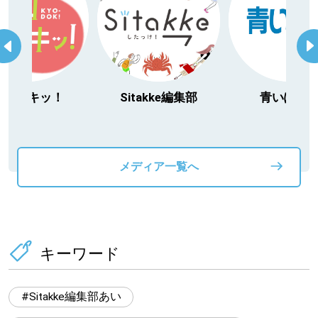
Sitakke編集部
青いぽすと
「北海
動物」フ
メディア一覧へ
キーワード
Sitakke編集部あい