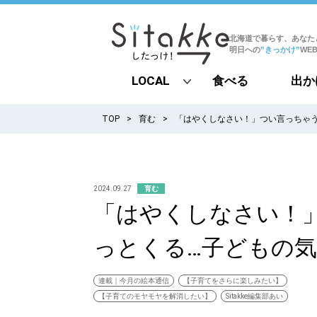
北海道で暮らす、あなた
明日への
”きっかけ”
WE
LOCAL
食べる
出か
all
TOP
育む
「はやくしなさい！」つい言っちゃ
札幌
道北
2024.09.27
育む
「はやくしなさい！
道南
っとくる…子どもの
道東
道央
連載｜今月の絵本通信
【子育てをさらに楽しみたい】
【子育てのモヤモヤを解消したい】
Sitakke編集部あい