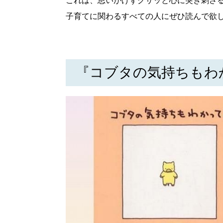
これは、思いがけずグサッと心に突き刺さる
子育てに関わるすべての人にぜひ読んで欲
『コブタの気持ちもわか
北海道で暮らす、あなたとつくる、
明日への”きっかけ”WEBマガジン