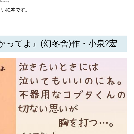
……。
しい絵本です。
ってよ』(幻冬舎)作・小泉?宏
SEARCH
検索する
CATEGORY
カテゴリー
LOCAL
ローカルエリア