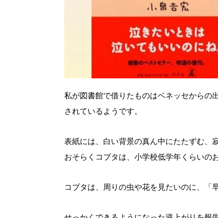
パートナーメディア
Sitakkeパートナー
運営会社
広告掲載
情報提供・お問い合わせ
プライバシーポリシー
私が図書館で借りたものはベネッセからの
閉じる
されているようです。
表紙には、白い背景の真ん中にたたずむ、
おそらくコブタは、小学校低学年くらいの
コブタは、周りの虫や花を見たいのに、「
せっかくできるようになった逆上がりを報