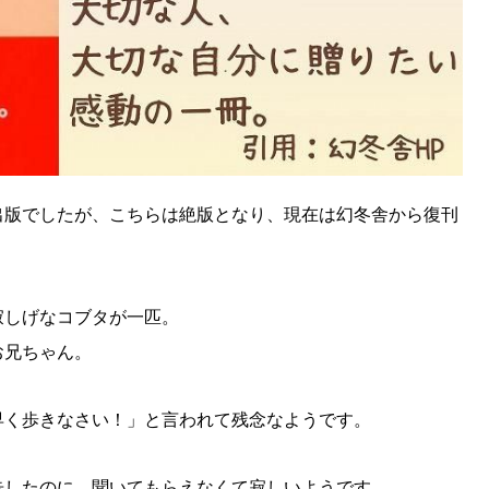
KEYWORD
キーワード
利用規約
Sitakke編集部あい
Sitakke編集部 IKU
【暮らしの知恵を身に
【札幌のお気に入りを
出版でしたが、こちらは絶版となり、現在は幻冬舎から復刊
【道北のお気に入りを
寂しげなコブタが一匹。
お兄ちゃん。
早く歩きなさい！」と言われて残念なようです。
告したのに、聞いてもらえなくて寂しいようです。