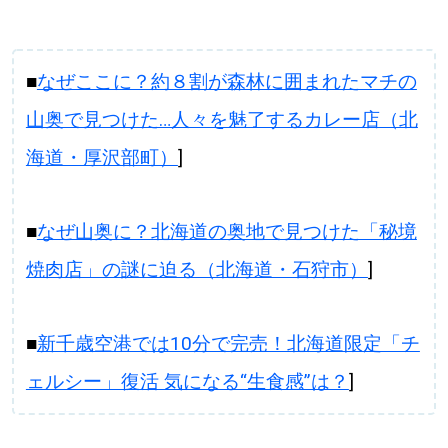
■
なぜここに？約８割が森林に囲まれたマチの
山奥で見つけた…人々を魅了するカレー店（北
海道・厚沢部町）
]
■
なぜ山奥に？北海道の奥地で見つけた「秘境
焼肉店」の謎に迫る（北海道・石狩市）
]
■
新千歳空港では10分で完売！北海道限定「チ
ェルシー」復活 気になる“生食感”は？
]