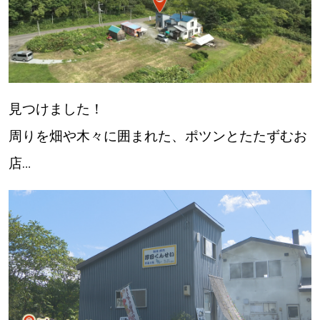
パートナーメディア
Sitakkeパートナー
運営会社
広告掲載
見つけました！
情報提供・お問い合わせ
利用規約
周りを畑や木々に囲まれた、ポツンとたたずむお
店…
プライバシーポリシー
閉じる