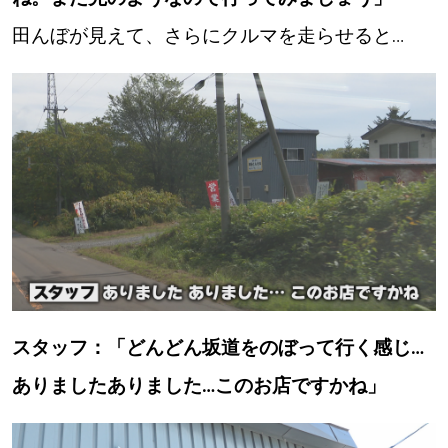
田んぼが見えて、さらにクルマを走らせると…
道東
道央
KEYWORD
キーワード
Sitakke編集部あい
【いろんな価値観や生き方に触れたい】
Sitakke編集部 IKU
スタッフ：「どんどん坂道をのぼって行く感じ…
【暮らしの知恵を身につけたい】
ありましたありました…このお店ですかね」
【まったり楽しみたい】
札幌市