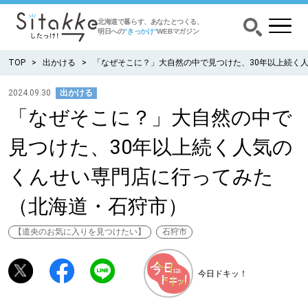
北海道で暮らす、あなたとつくる、
明日への
”きっかけ”
WEBマガジン
TOP
出かける
「なぜそこに？」大自然の中で見つけた、30年以上続く
2024.09.30
出かける
「なぜそこに？」大自然の中で
CATEGORY
カテゴリー
見つけた、30年以上続く人気の
食べる
くんせい専門店に行ってみた
出かける
（北海道・石狩市）
暮らす
【道央のお気に入りを見つけたい】
石狩市
みがく
今日ドキッ！
育む