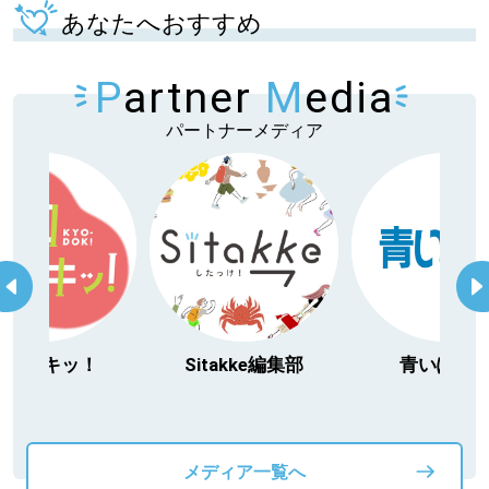
あなたへおすすめ
P
artner
M
edia
パートナーメディア
itakke編集部
青いぽすと
「北海道３大か
動物」プロジ
メディア一覧へ