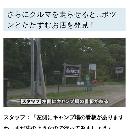
さらにクルマを走らせると...ポツ
深める
ンとたたずむお店を発見！
ゆるむ
SitakkeTV
LOCAL
ローカルエリア
all
札幌
道北
スタッフ：「左側にキャンプ場の看板があります
道南
ね。まだ先のようなので行ってみましょう」