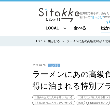
北海道で暮らす、あなた
明日への
”きっかけ”
WE
LOCAL
食べる
出か
all
TOP
出かける
ラーメンにあの高級食材が！北
札幌
道北
2024.09.09
出かける
ラーメンにあの高級
道南
得に泊まれる特別プラ
道東
道央
【道央のお気に入りを見つけたい】
【道北のお気に入りを見つ
【札幌のお気に入りを見つけたい】
温泉
Sitakke編集部あい