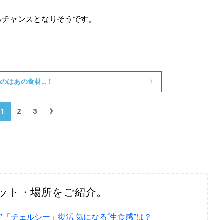
るチャンスとなりそうです。
のはあの食材…！
》
1
2
3
》
ット・場所をご紹介。
「チェルシー」復活 気になる“生食感”は？