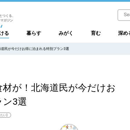
とつくる、
Bマガジン
ける
暮らす
みがく
育む
深め
海道民が今だけお得に泊まれる特別プラン3選
食材が！北海道民が今だけお
ン3選
けたい】