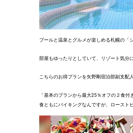
プールと温泉とグルメが楽しめる札幌の「
部屋もゆったりとしていて、リゾート気分
こちらのお得プランを矢野剛宿泊部副支配人
「基本のプランから最大25％オフの２食付
北海道で暮らす、あなたとつくる、
食ともにバイキングなんですが、ロースト
明日への”きっかけ”WEBマガジン