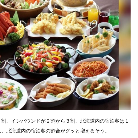
KEYWORD
キーワード
利用規約
Sitakke編集部あい
Sitakke編集部 IKU
【暮らしの知恵を身に
【札幌のお気に入りを
【道北のお気に入りを
６割、インバウンドが２割から３割、北海道内の宿泊客は１
は、北海道内の宿泊客の割合がグッと増えるそう。