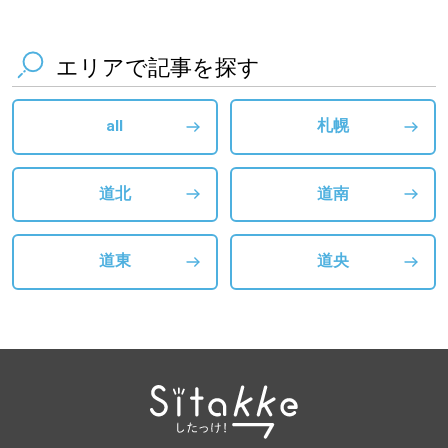
エリアで記事を探す
all
札幌
道北
道南
道東
道央