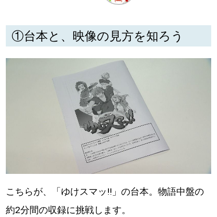
深める
①台本と、映像の見方を知ろう
ゆるむ
SitakkeTV
LOCAL
ローカルエリア
all
札幌
道北
こちらが、「ゆけスマッ!!」の台本。物語中盤の
約2分間の収録に挑戦します。
道南