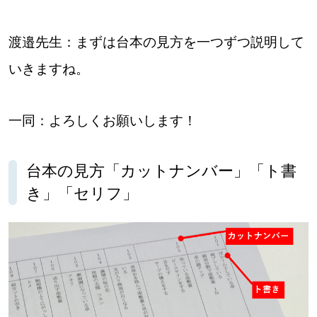
道東
渡邉先生：まずは台本の見方を一つずつ説明して
道央
いきますね。
KEYWORD
一同：よろしくお願いします！
キーワード
Sitakke編集部あい
台本の見方「カットナンバー」「ト書
【いろんな価値観や生き方に触れたい】
き」「セリフ」
Sitakke編集部 IKU
【暮らしの知恵を身につけたい】
【まったり楽しみたい】
札幌市