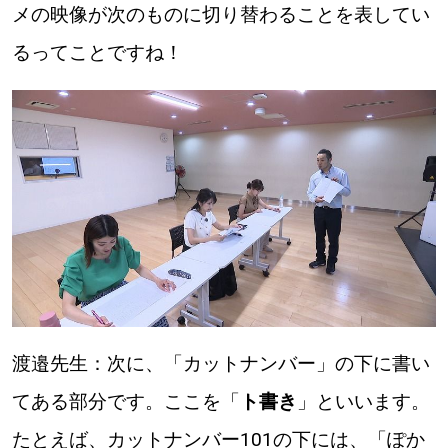
メの映像が次のものに切り替わることを表してい
るってことですね！
パートナーメディア
Sitakkeパートナー
運営会社
広告掲載
情報提供・お問い合わせ
利用規約
プライバシーポリシー
閉じる
渡邉先生：次に、「カットナンバー」の下に書い
てある部分です。ここを「
ト書き
」といいます。
たとえば、カットナンバー101の下には、「ぽか