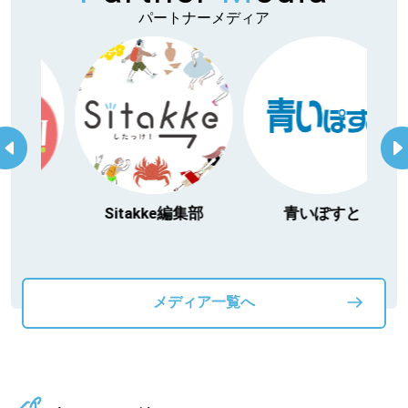
パートナーメディア
itakke編集部
青いぽすと
「北海道３大か
動物」プロジ
メディア一覧へ