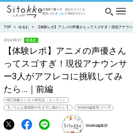
北海道で暮らす、あなたとつくる、
明日への
”きっかけ”
WEBマガジン
TOP
ゆるむ
【体験レポ】アニメの声優さんってスゴすぎ！現役アナウンサ
2024.08.07
ゆるむ
【体験レポ】アニメの声優さん
CATEGORY
カテゴリー
ってスゴすぎ！現役アナウンサ
食べる
ー3人がアフレコに挑戦してみ
出かける
たら...｜前編
暮らす
HBC演劇エンタメ研究会（エンケン）
【いろんな価値観や生き方に触れたい】
Sitakke編集部 ナベ子
みがく
Sitakke編集部
育む