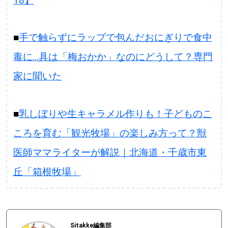
18】
■
手で触らずにラップで包んだおにぎりで食中
毒に…具は「梅おかか」なのにどうして？専門
家に聞いた
■
乳しぼりや生キャラメル作りも！子どものこ
ころを育む「観光牧場」の楽しみ方って？獣
医師ママライターが解説｜北海道・千歳市東
丘「箱根牧場」
Sitakke編集部