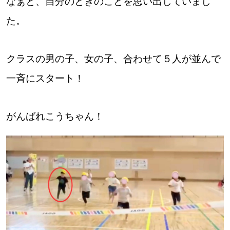
なぁと、自分のときのことを思い出していまし
た。
道東
道央
クラスの男の子、女の子、合わせて５人が並んで
一斉にスタート！
KEYWORD
キーワード
Sitakke編集部あい
がんばれこうちゃん！
【いろんな価値観や生き方に触れたい】
Sitakke編集部 IKU
【まったり楽しみたい】
【暮らしの知恵を身につけたい】
札幌市
【札幌のお気に入りを見つけたい】