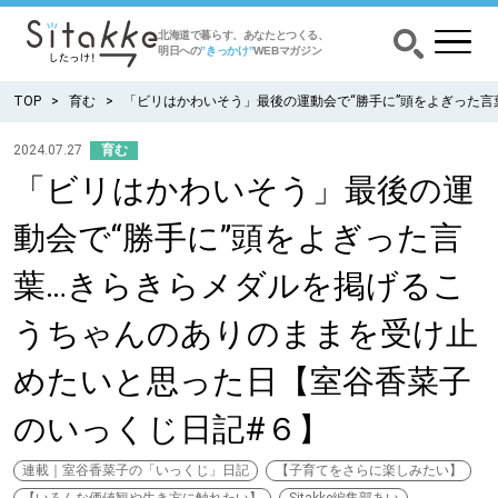
北海道で暮らす、あなたとつくる、
明日への
”きっかけ”
WEBマガジン
TOP
育む
「ビリはかわいそう」最後の運動会で“勝手に”頭をよぎった
2024.07.27
育む
「ビリはかわいそう」最後の運
CATEGORY
カテゴリー
動会で“勝手に”頭をよぎった言
食べる
葉…きらきらメダルを掲げるこ
出かける
うちゃんのありのままを受け止
めたいと思った日【室谷香菜子
暮らす
のいっくじ日記#６】
みがく
連載｜室谷香菜子の「いっくじ」日記
【子育てをさらに楽しみたい】
育む