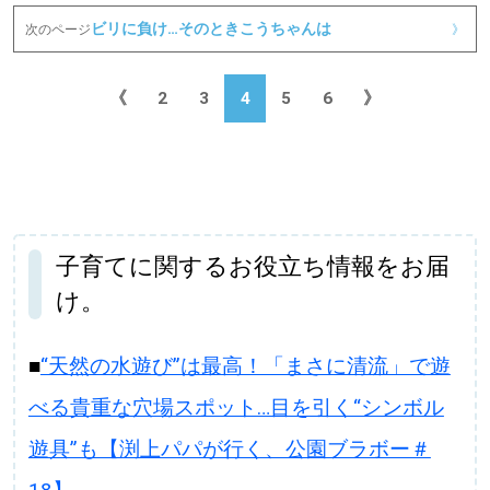
ビリに負け…そのときこうちゃんは
次のページ
》
《
2
3
4
5
6
》
子育てに関するお役立ち情報をお届
け。
■
“天然の水遊び”は最高！「まさに清流」で遊
べる貴重な穴場スポット…目を引く“シンボル
遊具”も【渕上パパが行く、公園ブラボー＃