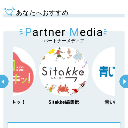
あなたへおすすめ
P
artner
M
edia
パートナーメディア
今日ドキッ！
Sitakke編集部
青いぽす