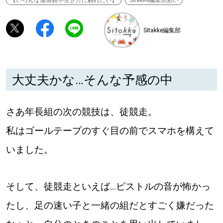
【いろんな価値観や生き方に触れたい】
Sitakke編集部あい
深める
Sitakke編集部
ゆるむ
大丈夫かな…そんな予感の中
SitakkeTV
さあ年長組の次の競技は、徒競走。
LOCAL
ローカルエリア
私はゴールテープのすぐ目の前でスマホを構えて
all
いました。
札幌
そして、徒競走といえば…ピストルの音が怖かっ
道北
たし、足の速い子と一緒の組だとすごく嫌だった
道南